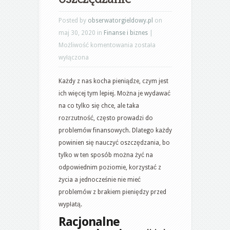
Posted by
obserwatorgieldowy.pl
on
maj 30, 2020 in
Finanse i biznes
|
Obniżenie
Możliwość komentowania
została
kosztów
wyłączona
utrzymania
Każdy z nas kocha pieniądze, czym jest
czyli
ich więcej tym lepiej. Można je wydawać
racjonalne
na co tylko się chce, ale taka
oszczędzanie
rozrzutność, często prowadzi do
problemów finansowych. Dlatego każdy
powinien się nauczyć oszczędzania, bo
tylko w ten sposób można żyć na
odpowiednim poziomie, korzystać z
życia a jednocześnie nie mieć
problemów z brakiem pieniędzy przed
wypłatą.
Racjonalne