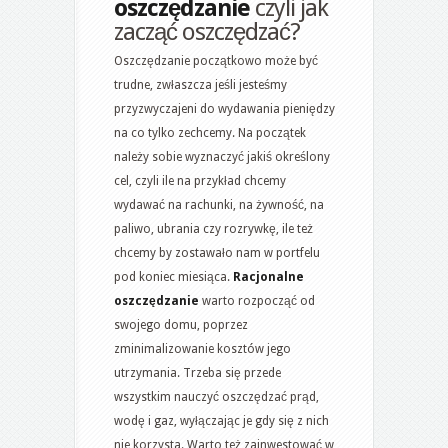
oszczędzanie
czyli jak
zacząć oszczędzać?
Oszczędzanie początkowo może być
trudne, zwłaszcza jeśli jesteśmy
przyzwyczajeni do wydawania pieniędzy
na co tylko zechcemy. Na początek
należy sobie wyznaczyć jakiś określony
cel, czyli ile na przykład chcemy
wydawać na rachunki, na żywność, na
paliwo, ubrania czy rozrywkę, ile też
chcemy by zostawało nam w portfelu
pod koniec miesiąca.
Racjonalne
oszczędzanie
warto rozpocząć od
swojego domu, poprzez
zminimalizowanie kosztów jego
utrzymania. Trzeba się przede
wszystkim nauczyć oszczędzać prąd,
wodę i gaz, wyłączając je gdy się z nich
nie korzysta. Warto też zainwestować w