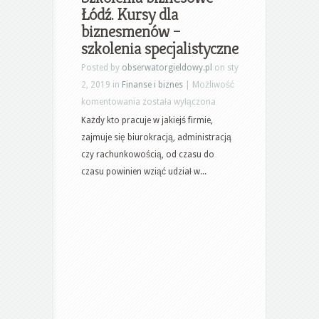
dla
Łódź. Kursy dla
sekretarek
biznesmenów –
szkolenia specjalistyczne
Posted by
obserwatorgieldowy.pl
on sty
2, 2019 in
Finanse i biznes
|
Możliwość
Szkolenia
komentowania
została wyłączona
biznesowe
Każdy kto pracuje w jakiejś firmie,
Łódź.
zajmuje się biurokracją, administracją
Kursy
czy rachunkowością, od czasu do
dla
czasu powinien wziąć udział w...
biznesmenów
–
szkolenia
specjalistyczne