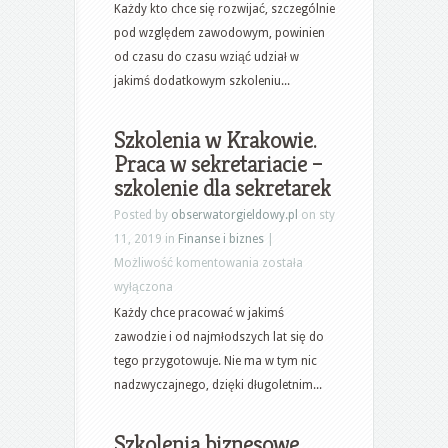
firm
Każdy kto chce się rozwijać, szczególnie
produkcyjnych.
pod względem zawodowym, powinien
Duży
od czasu do czasu wziąć udział w
wybór
jakimś dodatkowym szkoleniu...
szkoleń
–
Szkolenia w Krakowie.
szkolenia
Praca w sekretariacie –
wewnętrzne
szkolenie dla sekretarek
Posted by
obserwatorgieldowy.pl
on sty
11, 2019 in
Finanse i biznes
|
Szkolenia
Możliwość komentowania
została
w
wyłączona
Krakowie.
Każdy chce pracować w jakimś
Praca
zawodzie i od najmłodszych lat się do
w
tego przygotowuje. Nie ma w tym nic
sekretariacie
nadzwyczajnego, dzięki długoletnim...
–
szkolenie
Szkolenia biznesowe