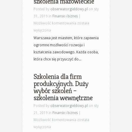
szkolenia mazowieckie
Posted by
obserwatorgieldowy.pl
on sty
31, 2019 in
Finanse i biznes
|
Ciekawe
Możliwość komentowania
została
kursy
wyłączona
i
Warszawa jest miastem, które zapewnia
szkolenia
ogromne możliwości rozwoju i
Warszawa.
kształcenia zawodowego. Każda osoba,
Warszawskie
która chce się przyuczyć do...
centrum
szkoleniowe
Szkolenia dla firm
–
produkcyjnych. Duży
kursy
wybór szkoleń –
i
szkolenia wewnętrzne
szkolenia
Posted by
obserwatorgieldowy.pl
on sty
mazowieckie
21, 2019 in
Finanse i biznes
|
Szkolenia
Możliwość komentowania
została
dla
wyłączona