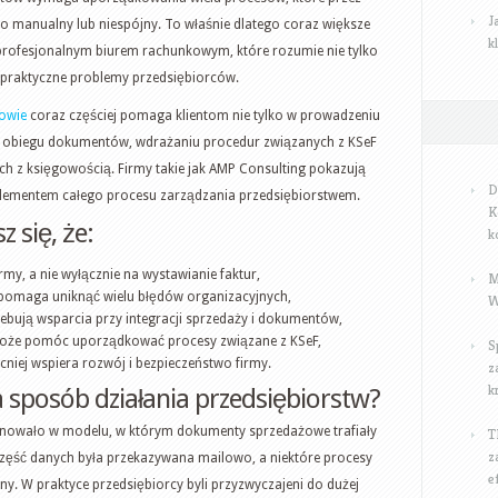
J
o manualny lub niespójny. To właśnie dlatego coraz większe
k
profesjonalnym biurem rachunkowym, które rozumie nie tylko
 praktyczne problemy przedsiębiorców.
owie
coraz częściej pomaga klientom nie tylko w prowadzeniu
ji obiegu dokumentów, wdrażaniu procedur związanych z KSeF
h z księgowością. Firmy takie jak AMP Consulting pokazują
D
 elementem całego procesu zarządzania przedsiębiorstwem.
K
 się, że:
k
rmy, a nie wyłącznie na wystawianie faktur,
M
pomaga uniknąć wielu błędów organizacyjnych,
W
zebują wsparcia przy integracji sprzedaży i dokumentów,
może pomóc uporządkować procesy związane z KSeF,
S
iej wspiera rozwój i bezpieczeństwo firmy.
z
k
 sposób działania przedsiębiorstw?
kcjonowało w modelu, w którym dokumenty sprzedażowe trafiały
T
z
część danych była przekazywana mailowo, a niektóre procesy
e
y. W praktyce przedsiębiorcy byli przyzwyczajeni do dużej