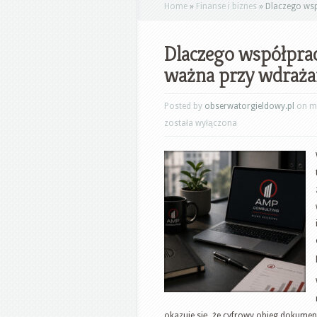
Home
»
Finanse i biznes
»
Dlaczego wsp
Dlaczego współpra
ważna przy wdraża
Posted by
obserwatorgieldowy.pl
on ma
została wyłączona
okazuje się, że cyfrowy obieg dokum