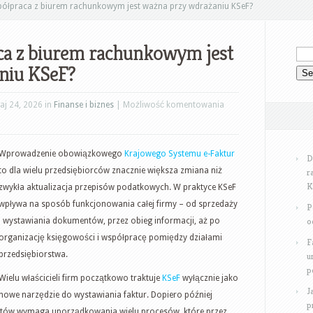
ółpraca z biurem rachunkowym jest ważna przy wdrażaniu KSeF?
ca z biurem rachunkowym jest
niu KSeF?
Dlaczego
j 24, 2026 in
Finanse i biznes
|
Możliwość komentowania
współpraca
z
Wprowadzenie obowiązkowego
Krajowego Systemu e-Faktur
biurem
D
to dla wielu przedsiębiorców znacznie większa zmiana niż
rachunkowym
r
K
zwykła aktualizacja przepisów podatkowych. W praktyce KSeF
jest
wpływa na sposób funkcjonowania całej firmy – od sprzedaży
ważna
P
o
i wystawiania dokumentów, przez obieg informacji, aż po
przy
organizację księgowości i współpracę pomiędzy działami
wdrażaniu
F
przedsiębiorstwa.
KSeF?
u
p
Wielu właścicieli firm początkowo traktuje
KSeF
wyłącznie jako
J
nowe narzędzie do wystawiania faktur. Dopiero później
p
entów wymaga uporządkowania wielu procesów, które przez