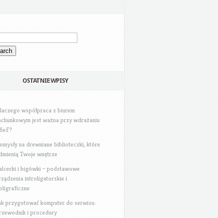
OSTATNIE WPISY
laczego współpraca z biurem
achunkowym jest ważna przy wdrażaniu
SeF?
omysły na drewniane biblioteczki, które
dmienią Twoje wnętrze
alcerki i bigówki – podstawowe
rządzenia introligatorskie i
oligraficzne
ak przygotować komputer do serwisu:
rzewodnik i procedury