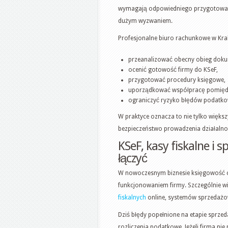
wymagają odpowiedniego przygotowani
dużym wyzwaniem.
Profesjonalne biuro rachunkowe w Kr
przeanalizować obecny obieg dok
ocenić gotowość firmy do KSeF,
przygotować procedury księgowe,
uporządkować współpracę pomiędz
ograniczyć ryzyko błędów podatko
W praktyce oznacza to nie tylko więks
bezpieczeństwo prowadzenia działalno
KSeF, kasy fiskalne i 
łączyć
W nowoczesnym biznesie księgowość co
funkcjonowaniem firmy. Szczególnie wi
fiskalnych
online, systemów sprzedażo
Dziś błędy popełnione na etapie sprz
rozliczenia podatkowe. Jeżeli firma ni