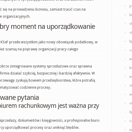
p
ć się na prowadzeniu biznesu, zamiast tracić czas na
l
 organizacyjnych.
s
obry moment na uporządkowanie
s
l
a KSeF przede wszystkim jako nowy obowiązek podatkowy, w
ież szansą na poprawę organizacji pracy całego
c
m
brze zintegrowane systemy sprzedażowe oraz sprawna
k
mie działać szybciej, bezpieczniej i bardziej efektywnie. W
m
rzewagę zyskują bowiem przedsiębiorstwa, które potrafią
s
tomatyzować codzienne procesy.
w
awane pytania
s
 biurem rachunkowym jest ważna przy
l
c
sprzedaży, dokumentów i księgowości, a profesjonalne biuro
cy uporządkować procesy oraz uniknąć błędów.
m