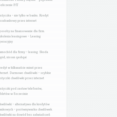
ozliczenie PIT
ożyczka – nie tylko w banku. Kredyt
ozabankowy przez internet
posoby na finansowanie dla firm.
zkolenia leasingowe – Leasing
peracyjny
amochód dla firmy – leasing. Skoda
apid, nissan qashqai
redyt w kilkanaście minut przez
nternet. Darmowe chwilówki – szybkie
ożyczki chwilówki przez internet
ożyczki pod zastaw telefonów,
abletów w Szczecinie
hwilówki – alternatywa dla kredytów
ankowych – porównywarka chwilówek.
hwilówki na dowód bez zaświadczeń