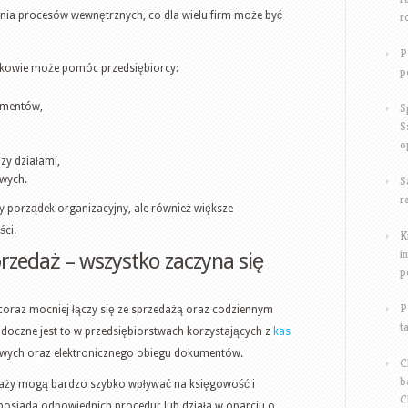
a procesów wewnętrznych, co dla wielu firm może być
r
P
akowie może pomóc przedsiębiorcy:
p
umentów,
S
S
o
y działami,
wych.
S
r
zy porządek organizacyjny, ale również większe
ści.
K
i
sprzedaż – wszystko zaczyna się
p
P
raz mocniej łączy się ze sprzedażą oraz codziennym
t
doczne jest to w przedsiębiorstwach korzystających z
kas
wych oraz elektronicznego obiegu dokumentów.
C
b
edaży mogą bardzo szybko wpływać na księgowość i
C
e posiada odpowiednich procedur lub działa w oparciu o