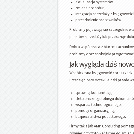
aktualizacja systemów,
zmiana procedur,
integracja sprzedaży z księgowości
przeszkolenie pracowników.
Problemy pojawiają się szczególnie wte
punktów sprzedaży lub przekazuje do
Dobra współpraca z biurem rachunkow
problemy oraz spokojnie przygotować
Jak wygląda dziś now
Współczesna księgowość coraz rzadziej
Przedsiębiorcy oczekują dziś przede w
sprawnej komunikacji,
elektronicznego obiegu dokumentó
wsparcia technologicznego,
pomocy organizacyjnej,
bezpieczeństwa podatkowego.
Firmy takie jak AMP Consulting pomaga
również przygotować firmę do zmian z