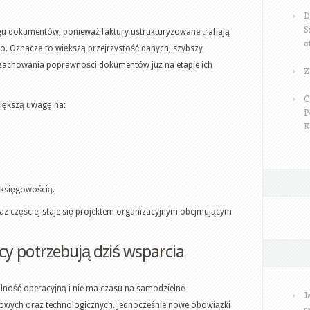
D
S
gu dokumentów, ponieważ faktury ustrukturyzowane trafiają
o
o. Oznacza to większą przejrzystość danych, szybszy
 zachowania poprawności dokumentów już na etapie ich
Z
C
większą uwagę na:
P
K
,
księgowością.
az częściej staje się projektem organizacyjnym obejmującym
cy potrzebują dziś wsparcia
lność operacyjną i nie ma czasu na samodzielne
J
owych oraz technologicznych. Jednocześnie nowe obowiązki
r