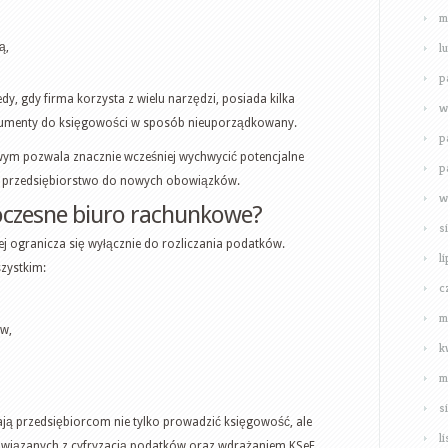
m
l
ą,
p
dy, gdy firma korzysta z wielu narzędzi, posiada kilka
w
kumenty do księgowości w sposób nieuporządkowany.
p
ym pozwala znacznie wcześniej wychwycić potencjalne
p
 przedsiębiorstwo do nowych obowiązków.
w
oczesne biuro rachunkowe?
s
 ogranicza się wyłącznie do rozliczania podatków.
l
szystkim:
c
m
w,
k
m
s
ją przedsiębiorcom nie tylko prowadzić księgowość, ale
l
wiązanych z cyfryzacją podatków oraz wdrażaniem KSeF.