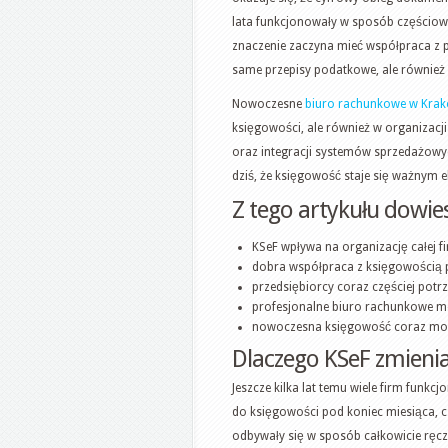
lata funkcjonowały w sposób częściow
znaczenie zaczyna mieć współpraca z 
same przepisy podatkowe, ale również
Nowoczesne
biuro rachunkowe w Krak
księgowości, ale również w organizac
oraz integracji systemów sprzedażowyc
dziś, że księgowość staje się ważnym
Z tego artykułu dowiesz
KSeF wpływa na organizację całej fi
dobra współpraca z księgowością 
przedsiębiorcy coraz częściej potr
profesjonalne biuro rachunkowe 
nowoczesna księgowość coraz mocn
Dlaczego KSeF zmienia
Jeszcze kilka lat temu wiele firm fun
do księgowości pod koniec miesiąca, 
odbywały się w sposób całkowicie ręczn