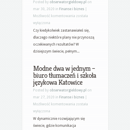
Posted by
obserwatorgieldowy.pl
on
mar 30, 2020 in
Finanse i biznes
|
Jak
Możliwość komentowania
została
zacząć
wyłączona
realizować
Czy kiedykolwiek zastanawiałeś się,
swoje
dlaczego niektóre plany nie przynoszą
plany
oczekiwanych rezultatów? W
lepiej?
dzisiejszym świecie, pełnym...
Przydatne
wskazówki
Modne dwa w jednym –
przy
biuro tłumaczeń i szkoła
planowaniu
językowa Katowice
Posted by
obserwatorgieldowy.pl
on
mar 27, 2020 in
Finanse i biznes
|
Modne
Możliwość komentowania
została
dwa
wyłączona
w
W dynamicznie rozwijającym się
jednym
świecie, gdzie komunikacja