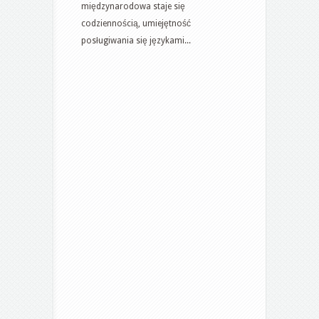
–
międzynarodowa staje się
biuro
codziennością, umiejętność
tłumaczeń
posługiwania się językami...
i
szkoła
językowa
Katowice