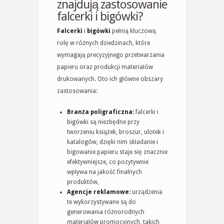
znajdują zastosowanie
falcerki i bigówki?
Falcerki
i
bigówki
pełnią kluczową
rolę w różnych dziedzinach, które
wymagają precyzyjnego przetwarzania
papieru oraz produkcji materiałów
drukowanych. Oto ich główne obszary
zastosowania:
Branża poligraficzna:
falcerki i
bigówki są niezbędne przy
tworzeniu książek, broszur, ulotek i
katalogów, dzięki nim składanie i
bigowanie papieru staje się znacznie
efektywniejsze, co pozytywnie
wpływa na jakość finalnych
produktów,
Agencje reklamowe:
urządzenia
te wykorzystywane są do
generowania różnorodnych
materiałów promocyjnych, takich