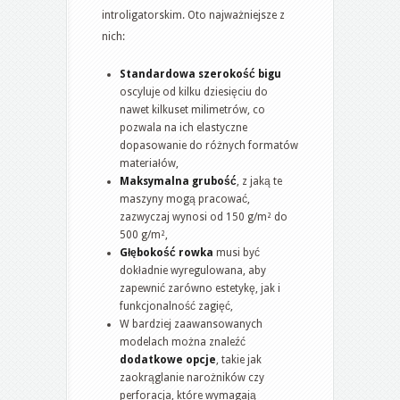
introligatorskim. Oto najważniejsze z
nich:
Standardowa szerokość bigu
oscyluje od kilku dziesięciu do
nawet kilkuset milimetrów, co
pozwala na ich elastyczne
dopasowanie do różnych formatów
materiałów,
Maksymalna grubość
, z jaką te
maszyny mogą pracować,
zazwyczaj wynosi od 150 g/m² do
500 g/m²,
Głębokość rowka
musi być
dokładnie wyregulowana, aby
zapewnić zarówno estetykę, jak i
funkcjonalność zagięć,
W bardziej zaawansowanych
modelach można znaleźć
dodatkowe opcje
, takie jak
zaokrąglanie narożników czy
perforacja, które wymagają