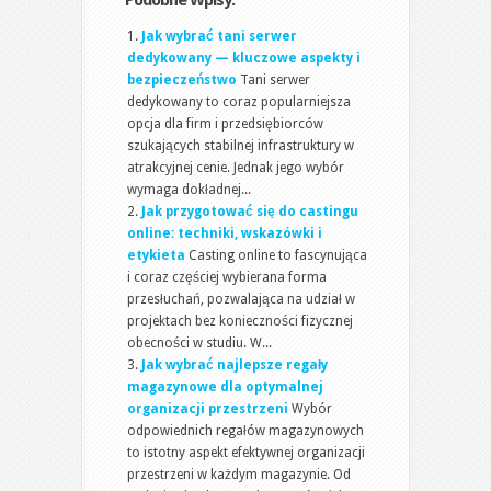
Podobne Wpisy:
Jak wybrać tani serwer
dedykowany — kluczowe aspekty i
bezpieczeństwo
Tani serwer
dedykowany to coraz popularniejsza
opcja dla firm i przedsiębiorców
szukających stabilnej infrastruktury w
atrakcyjnej cenie. Jednak jego wybór
wymaga dokładnej...
Jak przygotować się do castingu
online: techniki, wskazówki i
etykieta
Casting online to fascynująca
i coraz częściej wybierana forma
przesłuchań, pozwalająca na udział w
projektach bez konieczności fizycznej
obecności w studiu. W...
Jak wybrać najlepsze regały
magazynowe dla optymalnej
organizacji przestrzeni
Wybór
odpowiednich regałów magazynowych
to istotny aspekt efektywnej organizacji
przestrzeni w każdym magazynie. Od