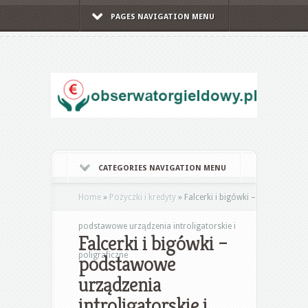
PAGES NAVIGATION MENU
CATEGORIES NAVIGATION MENU
Home
»
Pożyczki i kredyty
»
Falcerki i bigówki –
podstawowe urządzenia introligatorskie i
Falcerki i bigówki –
poligraficzne
podstawowe
urządzenia
introligatorskie i