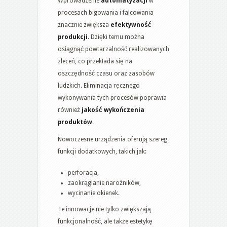
Wprowadzenie
automatyzacji
w
procesach bigowania i falcowania
znacznie zwiększa
efektywność
produkcji
. Dzięki temu można
osiągnąć powtarzalność realizowanych
zleceń, co przekłada się na
oszczędność czasu oraz zasobów
ludzkich. Eliminacja ręcznego
wykonywania tych procesów poprawia
również
jakość wykończenia
produktów
.
Nowoczesne urządzenia oferują szereg
funkcji dodatkowych, takich jak:
perforacja,
zaokrąglanie narożników,
wycinanie okienek.
Te innowacje nie tylko zwiększają
funkcjonalność, ale także estetykę