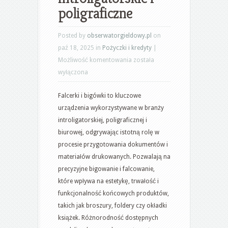
poligraficzne
Posted by
obserwatorgieldowy.pl
on
paź 18, 2025 in
Pożyczki i kredyty
|
Falcerki
Możliwość komentowania
została
i
wyłączona
bigówki
Falcerki i bigówki to kluczowe
–
urządzenia wykorzystywane w branży
podstawowe
introligatorskiej, poligraficznej i
urządzenia
biurowej, odgrywając istotną rolę w
introligatorskie
procesie przygotowania dokumentów i
i
materiałów drukowanych. Pozwalają na
poligraficzne
precyzyjne bigowanie i falcowanie,
które wpływa na estetykę, trwałość i
funkcjonalność końcowych produktów,
takich jak broszury, foldery czy okładki
książek. Różnorodność dostępnych