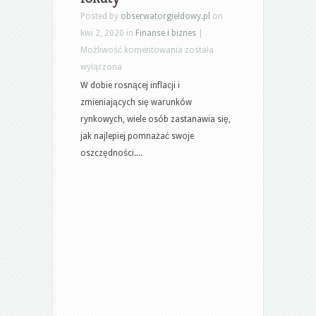
Posted by
obserwatorgieldowy.pl
on
kwi 2, 2020 in
Finanse i biznes
|
Lokaty
Możliwość komentowania
została
na
wyłączona
wysoki
W dobie rosnącej inflacji i
procent-
zmieniających się warunków
korzystne
rynkowych, wiele osób zastanawia się,
lokaty
jak najlepiej pomnażać swoje
oszczędności....