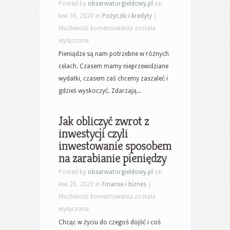
Posted by
obserwatorgieldowy.pl
on
kwi 30, 2020 in
Pożyczki i kredyty
|
Jak
Możliwość komentowania
została
sprawdzić
wyłączona
czy
Pieniądze są nam potrzebne w różnych
się
celach. Czasem mamy nieprzewidziane
jest
wydatki, czasem zaś chcemy zaszaleć i
w
gdzieś wyskoczyć. Zdarzają...
BIKu?
Czyli
Jak obliczyć zwrot z
trudna
inwestycji czyli
historia
inwestowanie sposobem
kredytowa
na zarabianie pieniędzy
Posted by
obserwatorgieldowy.pl
on
kwi 20, 2020 in
Finanse i biznes
|
Jak
Możliwość komentowania
została
obliczyć
wyłączona
zwrot
Chcąc w życiu do czegoś dojść i coś