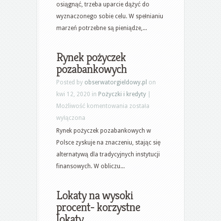
z
osiągnąć, trzeba uparcie dążyć do
inwestycji
wyznaczonego sobie celu. W spełnianiu
czyli
marzeń potrzebne są pieniądze,...
inwestowanie
sposobem
Rynek pożyczek
na
pozabankowych
zarabianie
Posted by
obserwatorgieldowy.pl
on
pieniędzy
kwi 12, 2020 in
Pożyczki i kredyty
|
Rynek
Możliwość komentowania
została
pożyczek
wyłączona
pozabankowych
Rynek pożyczek pozabankowych w
Polsce zyskuje na znaczeniu, stając się
alternatywą dla tradycyjnych instytucji
finansowych. W obliczu...
Lokaty na wysoki
procent- korzystne
lokaty