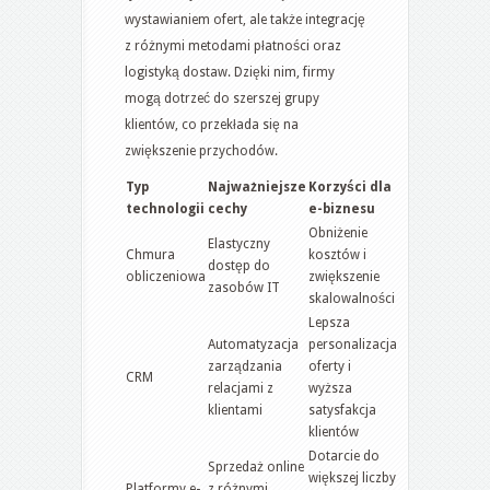
wystawianiem ofert, ale także integrację
z różnymi metodami płatności oraz
logistyką dostaw. Dzięki nim, firmy
mogą dotrzeć do szerszej grupy
klientów, co przekłada się na
zwiększenie przychodów.
Typ
Najważniejsze
Korzyści dla
technologii
cechy
e-biznesu
Obniżenie
Elastyczny
Chmura
kosztów i
dostęp do
obliczeniowa
zwiększenie
zasobów IT
skalowalności
Lepsza
Automatyzacja
personalizacja
zarządzania
oferty i
CRM
relacjami z
wyższa
klientami
satysfakcja
klientów
Dotarcie do
Sprzedaż online
większej liczby
Platformy e-
z różnymi