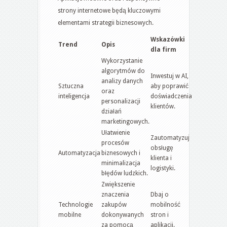
strony internetowe będą kluczowymi
elementami strategii biznesowych.
Wskazówki
Trend
Opis
dla firm
Wykorzystanie
algorytmów do
Inwestuj w AI,
analizy danych
Sztuczna
aby poprawić
oraz
inteligencja
doświadczenia
personalizacji
klientów.
działań
marketingowych.
Ułatwienie
Zautomatyzuj
procesów
obsługę
Automatyzacja
biznesowych i
klienta i
minimalizacja
logistyki.
błędów ludzkich.
Zwiększenie
znaczenia
Dbaj o
Technologie
zakupów
mobilność
mobilne
dokonywanych
stron i
za pomocą
aplikacji.