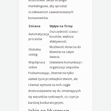
dostosować swoje strategie
marketingowe, aby sprostać
oczekiwaniom zaawansowanych
konsumentów.
Zmiana
Wpływ na firmy
Oszczędność czasu i
Automatyzacja
kosztów, większa
procesów
efektywność.
Możliwość dotarcia do
Globalny
klientów na całym
zasięg
świecie.
Współpraca
Ułatwienie komunikacji i
online
organizacji zespołów.
Podsumowując, Internet nie tylko
ułatwił życie przedsiębiorstwom, ale
również wymusił na nich ciągłe
dostosowywanie się do zmieniających
się warunków rynkowych, co czyni je
bardziej konkurencyjnymi.