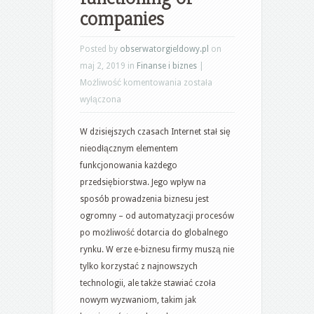
companies
Posted by
obserwatorgieldowy.pl
on
maj 2, 2019 in
Finanse i biznes
|
Online
Możliwość komentowania
została
business-
wyłączona
How
W dzisiejszych czasach Internet stał się
the
nieodłącznym elementem
Internet
funkcjonowania każdego
changed
przedsiębiorstwa. Jego wpływ na
The
sposób prowadzenia biznesu jest
functioning
ogromny – od automatyzacji procesów
of
po możliwość dotarcia do globalnego
companies
rynku. W erze e-biznesu firmy muszą nie
tylko korzystać z najnowszych
technologii, ale także stawiać czoła
nowym wyzwaniom, takim jak