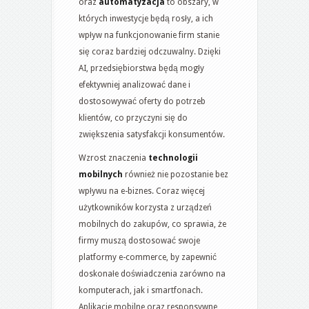
oraz
automatyzacja
to obszary, w
których inwestycje będą rosły, a ich
wpływ na funkcjonowanie firm stanie
się coraz bardziej odczuwalny. Dzięki
AI, przedsiębiorstwa będą mogły
efektywniej analizować dane i
dostosowywać oferty do potrzeb
klientów, co przyczyni się do
zwiększenia satysfakcji konsumentów.
Wzrost znaczenia
technologii
mobilnych
również nie pozostanie bez
wpływu na e-biznes. Coraz więcej
użytkowników korzysta z urządzeń
mobilnych do zakupów, co sprawia, że
firmy muszą dostosować swoje
platformy e-commerce, by zapewnić
doskonałe doświadczenia zarówno na
komputerach, jak i smartfonach.
Aplikacje mobilne oraz responsywne