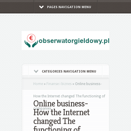
PAGES NAVIGATION MENU
CATEGORIES NAVIGATION MENU
Home
»
Finanse i biznes
»
Online business-
How the Internet changed The functioning of
Online business-
companies
How the Internet
changed The
functioning of