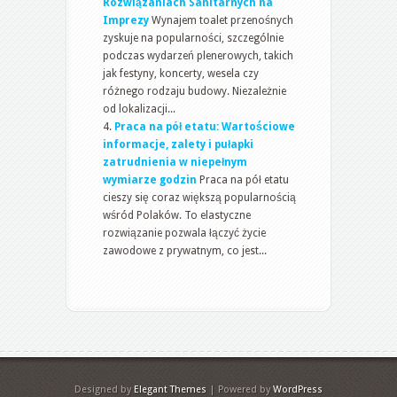
Rozwiązaniach Sanitarnych na
Imprezy
Wynajem toalet przenośnych
zyskuje na popularności, szczególnie
podczas wydarzeń plenerowych, takich
jak festyny, koncerty, wesela czy
różnego rodzaju budowy. Niezależnie
od lokalizacji...
Praca na pół etatu: Wartościowe
informacje, zalety i pułapki
zatrudnienia w niepełnym
wymiarze godzin
Praca na pół etatu
cieszy się coraz większą popularnością
wśród Polaków. To elastyczne
rozwiązanie pozwala łączyć życie
zawodowe z prywatnym, co jest...
Designed by
Elegant Themes
| Powered by
WordPress