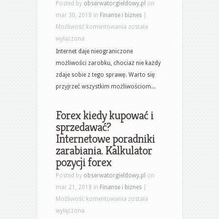
Posted by
obserwatorgieldowy.pl
on
mar 30, 2018 in
Finanse i biznes
|
Opcje
Możliwość komentowania
została
binarne
wyłączona
co
Internet daje nieograniczone
to
możliwości zarobku, chociaż nie każdy
takiego?
zdaje sobie z tego sprawę. Warto się
Dobry
przyjrzeć wszystkim możliwościom...
pomysł
na
Forex kiedy kupować i
zarobek
sprzedawać?
–
Internetowe poradniki
Opcje
zarabiania. Kalkulator
binarne
pozycji forex
jak
Posted by
obserwatorgieldowy.pl
on
wygrywać?
mar 21, 2018 in
Finanse i biznes
|
Forex
Możliwość komentowania
została
kiedy
wyłączona