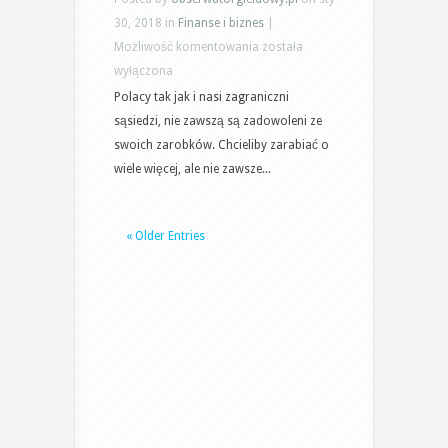
rynku
30, 2018 in
Finanse i biznes
|
walutowym
Opcje
Możliwość komentowania
została
binarne
wyłączona
w
Polacy tak jak i nasi zagraniczni
Polsce.
sąsiedzi, nie zawszą są zadowoleni ze
Inwestowanie
swoich zarobków. Chcieliby zarabiać o
w
wiele więcej, ale nie zawsze...
Polsce
–
« Older Entries
Opcje
binarne
w
złotówkach