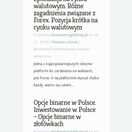
forex
walutowym. Różne
zagadnienia związane z
Forex. Pozycja krótka na
rynku walutowym
Posted by
obserwatorgieldowy.pl
on lut
21, 2018 in
Finanse i biznes
|
Spekulacja
Możliwość komentowania
została
na
wyłączona
rynku
Jedną z najpopularniejszych obecnie
walutowym.
platform do zarabiania na walutach,
Różne
jest Forex. O tej platformie słyszał chyba
zagadnienia
każdy, warto się zatem...
związane
z
Opcje binarne w Polsce.
Forex.
Inwestowanie w Polsce
Pozycja
– Opcje binarne w
krótka
złotówkach
na
Posted by
obserwatorgieldowy.pl
on sty