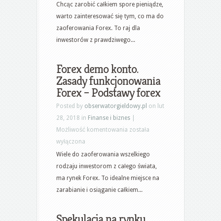
kupować
Chcąc zarobić całkiem spore pieniądze,
i
warto zainteresować się tym, co ma do
sprzedawać?
zaoferowania Forex. To raj dla
Internetowe
inwestorów z prawdziwego...
poradniki
zarabiania.
Forex demo konto.
Kalkulator
Zasady funkcjonowania
pozycji
Forex – Podstawy forex
forex
Posted by
obserwatorgieldowy.pl
on lut
28, 2018 in
Finanse i biznes
|
Forex
Możliwość komentowania
została
demo
wyłączona
konto.
Wiele do zaoferowania wszelkiego
Zasady
rodzaju inwestorom z całego świata,
funkcjonowania
ma rynek Forex. To idealne miejsce na
Forex
zarabianie i osiąganie całkiem...
–
Podstawy
Spekulacja na rynku