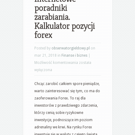
poradniki
zarabiania.
Kalkulator pozycji
forex
Posted by
obserwatorgieldowy.pl
on
mar 21, 2018 in
Finanse i biznes
|
Forex
Możliwość komentowania
została
kiedy
wyłączona
kupować
Chcąc zarobić całkiem spore pieniądze,
i
warto zainteresować się tym, co ma do
sprzedawać?
zaoferowania Forex. To raj dla
Internetowe
inwestorów z prawdziwego zdarzenia,
poradniki
którzy cenią sobie ryzykowne
zarabiania.
inwestycje, podnoszące im poziom
Kalkulator
adrenaliny we krwi. Na rynku Forex
pozycji
inwestuje się w waluty z całego świata,
forex