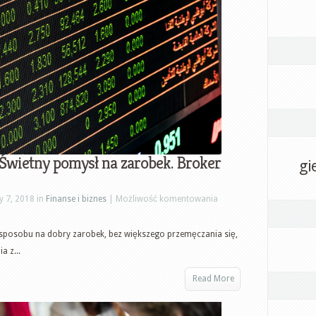
 Świetny pomysł na zarobek. Broker
gi
Czym
y 7, 2018 in
Finanse i biznes
|
Możliwość komentowania
są
opcje
 sposobu na dobry zarobek, bez większego przemęczania się,
binarne?
a z...
Świetny
Read More
pomysł
na