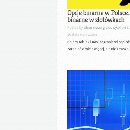
Opcje binarne w Polsce.
binarne w złotówkach
Posted by
obserwatorgieldowy.pl
on st
została wyłączona
Polacy tak jak i nasi zagraniczni sąsie
zarabiać o wiele więcej, ale nie zawsze..