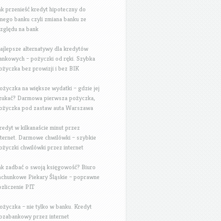
ak przenieść kredyt hipoteczny do
nnego banku czyli zmiana banku ze
zględu na bank
ajlepsze alternatywy dla kredytów
ankowych – pożyczki od ręki. Szybka
ożyczka bez prowizji i bez BIK
ożyczka na większe wydatki – gdzie jej
zukać? Darmowa pierwsza pożyczka,
ożyczka pod zastaw auta Warszawa
redyt w kilkanaście minut przez
nternet. Darmowe chwilówki – szybkie
ożyczki chwilówki przez internet
ak zadbać o swoją księgowość? Biuro
achunkowe Piekary Śląskie – poprawne
ozliczenie PIT
ożyczka – nie tylko w banku. Kredyt
ozabankowy przez internet