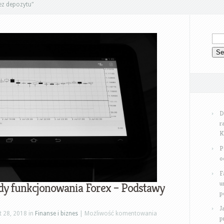
ez depozytu"
D
r
K
P
o
F
u
dy funkcjonowania Forex – Podstawy
p
J
Forex
t 28, 2018 in
Finanse i biznes
|
Możliwość komentowania
p