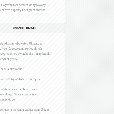
ak wybrać tani serwer dedykowany —
luczowe aspekty i bezpieczeństwo
FINANSE I BIZNES
atrudnianie obywateli Ukrainy w
olsce: Przewodnik po legalnych
rzepisach, obowiązkach i korzyściach
a rynku pracy
iznes a ekonomia
posoby, by ułatwić sobie życie
 sąsiadem za pan brat – kurs
osyjskiego Warszawa, nauka
iemieckiego .
pekulacja na rynku walutowym. Różne