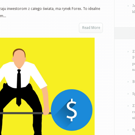
demo
J
konto.
aju inwestorom z całego świata, ma rynek Forex. To idealne
k
Zasady
m...
funkcjonowania
Read More
Forex
–
Podstawy
Z
forex
P
p
n
B
S
Z
r
n
S