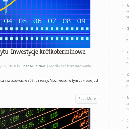
J
i
w
N
b
p
ytu. Inwestycje krótkoterminowe.
P
s
p
Opcje
y 11, 2018 in
Finanse i biznes
|
Możliwość komentowania
binarne
K
bez
i
ca inwestować w różne rzeczy. Możliwości w tym zakresie jest
p
depozytu.
Inwestycje
J
Read More
krótkoterminowe.
r
Opcje
r
binarne
P
poradnik
p