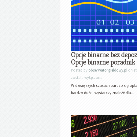
Opcje binarne bez depoz
Opcje binarne poradnik
Posted by
obserwatorgieldowy.pl
on st
została wyłączona
W dzisiejszych czasach bardzo się opła
bardzo dużo, wystarczy znaleźć dla...