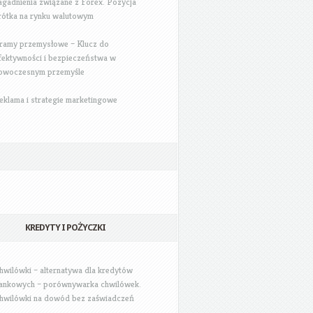
agadnienia związane z Forex. Pozycja
rótka na rynku walutowym
ramy przemysłowe – Klucz do
fektywności i bezpieczeństwa w
owoczesnym przemyśle
eklama i strategie marketingowe
KREDYTY I POŻYCZKI
hwilówki – alternatywa dla kredytów
ankowych – porównywarka chwilówek.
hwilówki na dowód bez zaświadczeń