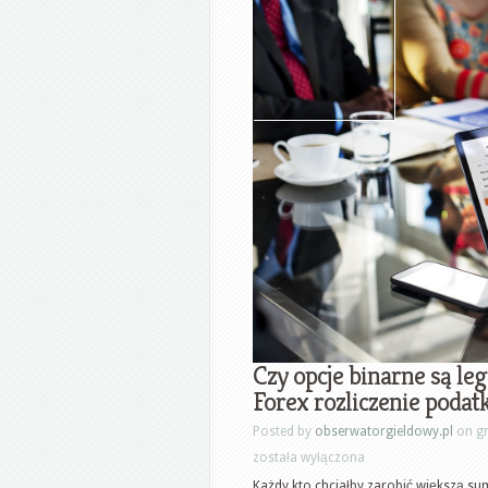
Czy opcje binarne są le
Forex rozliczenie podat
Posted by
obserwatorgieldowy.pl
on gr
została wyłączona
Każdy kto chciałby zarobić większą su