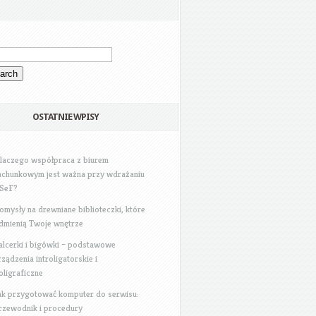
OSTATNIE WPISY
laczego współpraca z biurem
achunkowym jest ważna przy wdrażaniu
SeF?
omysły na drewniane biblioteczki, które
dmienią Twoje wnętrze
alcerki i bigówki – podstawowe
rządzenia introligatorskie i
oligraficzne
ak przygotować komputer do serwisu:
rzewodnik i procedury