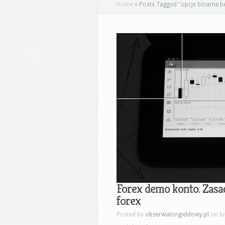
Home
»
Posts Tagged
"
opcje binarne b
Forex demo konto. Zasa
forex
Posted by
obserwatorgieldowy.pl
on lu