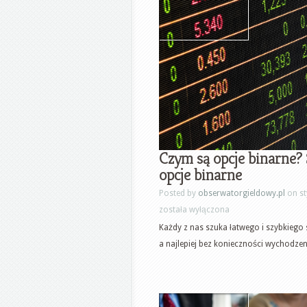
Czym są opcje binarne?
opcje binarne
Posted by
obserwatorgieldowy.pl
on st
została wyłączona
Każdy z nas szuka łatwego i szybkiego
a najlepiej bez konieczności wychodzeni