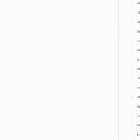
l
s
s
l
c
m
k
m
s
w
s
l
c
m
k