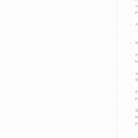
s
p
J
–
R
P
t
J
R
P
p
K
i
p