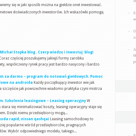
s
iemy się w jaki sposób można na giełdzie onet inwestować.
ernetowe doświadczonych inwestorów. Ich wskazówki pomogą
S
w
O
z
J
ichał Stopka blog . Czerp wiedzę i inwestuj: blogi
t
Coraz częściej poszukujemy jakiejś formy zarobku
p
stety, współczesny rynek pracy jest bardzo nasycony i bardzo
ym za darmo – program do notowań giełdowych. Pomoc
łdowe na androida
Każdy początkujący inwestor wie jak
 Na szczęście jak powszechnie wiadomo praktyka czyni mistrza
m. Szkolenia leasingowe – Leasing operacyjny
W
a stara się minimalizować koszty, leasing operacyjny staje się
em. Dzięki niemu przedsiębiorcy mogą...
koda rapid, nissan qashqai
Leasing samochodowy to
rdziej popularne wśród przedsiębiorców, pragnących
dów. Wybór odpowiedniego modelu, takiego...
P