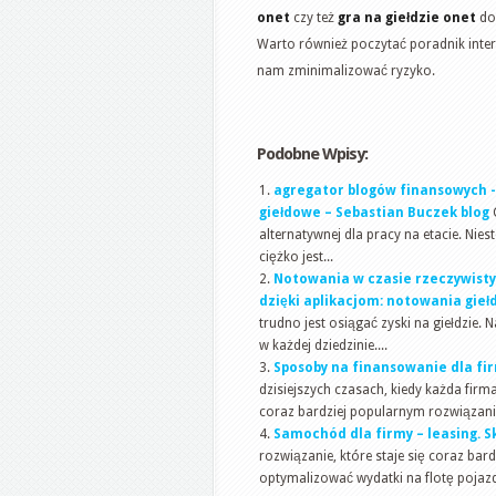
onet
czy też
gra na giełdzie onet
dow
Warto również poczytać poradnik int
nam zminimalizować ryzyko.
Podobne Wpisy:
agregator blogów finansowych -M
giełdowe – Sebastian Buczek blog
alternatywnej dla pracy na etacie. Nie
ciężko jest...
Notowania w czasie rzeczywist
dzięki aplikacjom: notowania gie
trudno jest osiągać zyski na giełdzie.
w każdej dziedzinie....
Sposoby na finansowanie dla fir
dzisiejszych czasach, kiedy każda firm
coraz bardziej popularnym rozwiązani
Samochód dla firmy – leasing. S
rozwiązanie, które staje się coraz ba
optymalizować wydatki na flotę pojaz