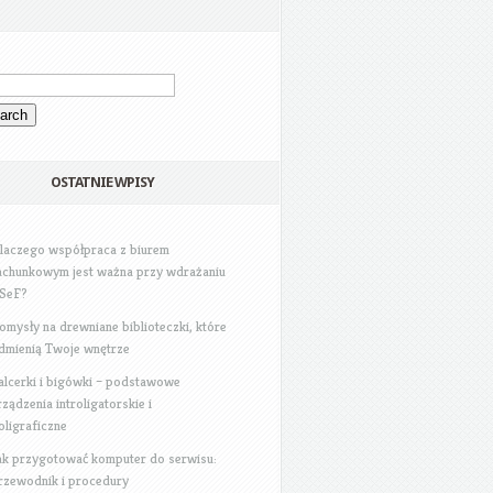
OSTATNIE WPISY
laczego współpraca z biurem
achunkowym jest ważna przy wdrażaniu
SeF?
omysły na drewniane biblioteczki, które
dmienią Twoje wnętrze
alcerki i bigówki – podstawowe
rządzenia introligatorskie i
oligraficzne
ak przygotować komputer do serwisu:
rzewodnik i procedury