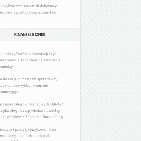
ak wybrać tani serwer dedykowany —
luczowe aspekty i bezpieczeństwo
FINANSE I BIZNES
ak obliczyć zwrot z inwestycji czyli
nwestowanie sposobem na zarabianie
ieniędzy
ostessy jako magiczni sprzedawcy:
lucz do niezwykłych kampanii
romocyjnych
gregator blogów finansowych -Michał
topka blog . Czerp wiedzę i inwestuj:
logi giełdowe – Sebastian Buczek blog
iemiecka precyzja językowa – kurs
iemieckiego dla opiekunek osób