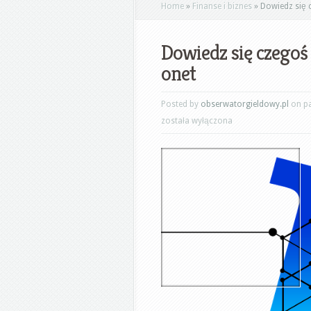
Home
»
Finanse i biznes
»
Dowiedz się c
Dowiedz się czegoś
onet
Posted by
obserwatorgieldowy.pl
on pa
została wyłączona