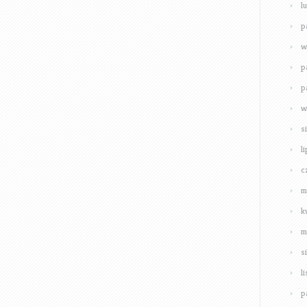
l
p
w
p
p
w
s
l
c
m
k
m
s
l
p