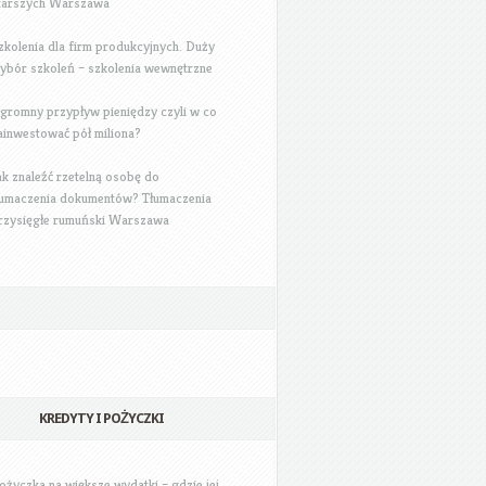
tarszych Warszawa
zkolenia dla firm produkcyjnych. Duży
ybór szkoleń – szkolenia wewnętrzne
gromny przypływ pieniędzy czyli w co
ainwestować pół miliona?
ak znaleźć rzetelną osobę do
łumaczenia dokumentów? Tłumaczenia
rzysięgłe rumuński Warszawa
KREDYTY I POŻYCZKI
ożyczka na większe wydatki – gdzie jej