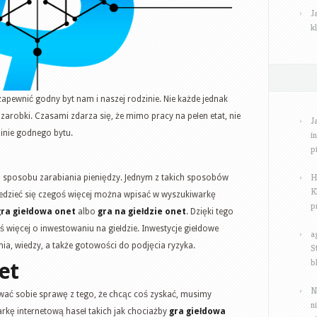
J
k
pewnić godny byt nam i naszej rodzinie. Nie każde jednak
arobki. Czasami zdarza się, że mimo pracy na pełen etat, nie
J
zinie godnego bytu.
i
p
H
sposobu zarabiania pieniędzy. Jednym z takich sposobów
K
wiedzieć się czegoś więcej można wpisać w wyszukiwarkę
p
gra giełdowa onet
albo
gra na giełdzie onet
. Dzięki tego
 więcej o inwestowaniu na giełdzie. Inwestycje giełdowe
a
, wiedzy, a także gotowości do podjęcia ryzyka.
S
b
et
N
wać sobie sprawę z tego, że chcąc coś zyskać, musimy
n
kę internetową haseł takich jak chociażby
gra giełdowa