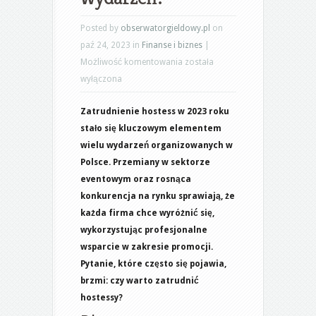
Posted by
obserwatorgieldowy.pl
on
paź 24, 2023 in
Finanse i biznes
|
Hostessy
Możliwość komentowania
została
w
wyłączona
2023:
Zatrudnienie hostess w 2023 roku
Jak
stało się kluczowym elementem
zatrudnienie
wielu wydarzeń organizowanych w
wpływa
Polsce. Przemiany w sektorze
na
eventowym oraz rosnąca
sukces
konkurencja na rynku sprawiają, że
wydarzeń?
każda firma chce wyróżnić się,
wykorzystując profesjonalne
wsparcie w zakresie promocji.
Pytanie, które często się pojawia,
brzmi: czy warto zatrudnić
hostessy?