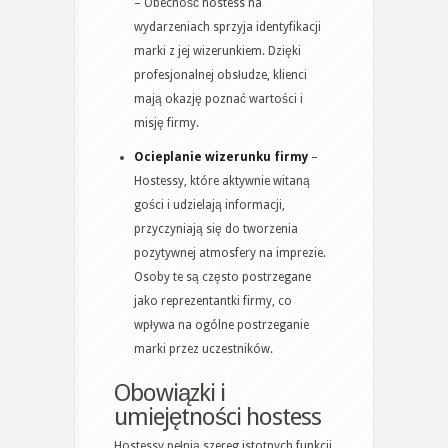
– Obecność hostess na
wydarzeniach sprzyja identyfikacji
marki z jej wizerunkiem. Dzięki
profesjonalnej obsłudze, klienci
mają okazję poznać wartości i
misję firmy.
Ocieplanie wizerunku firmy
–
Hostessy, które aktywnie witaną
gości i udzielają informacji,
przyczyniają się do tworzenia
pozytywnej atmosfery na imprezie.
Osoby te są często postrzegane
jako reprezentantki firmy, co
wpływa na ogólne postrzeganie
marki przez uczestników.
Obowiązki i
umiejętności hostess
Hostessy pełnią szereg istotnych funkcji