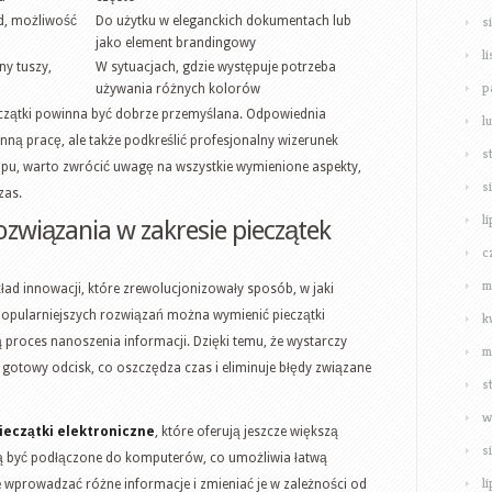
s
d, możliwość
Do użytku w eleganckich dokumentach lub
jako element brandingowy
l
y tuszy,
W sytuacjach, gdzie występuje potrzeba
p
używania różnych kolorów
czątki powinna być dobrze przemyślana. Odpowiednia
l
enną pracę, ale także podkreślić profesjonalny wizerunek
s
upu, warto zwrócić uwagę na wszystkie wymienione aspekty,
s
zas.
l
ozwiązania w zakresie pieczątek
c
m
ład innowacji, które zrewolucjonizowały sposób, w jaki
opularniejszych rozwiązań można wymienić pieczątki
k
 proces nanoszenia informacji. Dzięki temu, że wystarczy
m
 gotowy odcisk, co oszczędza czas i eliminuje błędy związane
s
w
ieczątki elektroniczne
, które oferują jeszcze większą
s
ą być podłączone do komputerów, co umożliwia łatwą
l
e wprowadzać różne informacje i zmieniać je w zależności od