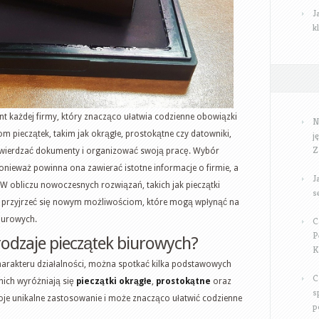
J
k
nt każdej firmy, który znacząco ułatwia codzienne obowiązki
N
m pieczątek, takim jak okrągłe, prostokątne czy datowniki,
j
Z
twierdzać dokumenty i organizować swoją pracę. Wybór
ponieważ powinna ona zawierać istotne informacje o firmie, a
J
 W obliczu nowoczesnych rozwiązań, takich jak pieczątki
s
o przyjrzeć się nowym możliwościom, które mogą wpłynąć na
biurowych.
C
P
rodzaje pieczątek biurowych?
K
charakteru działalności, można spotkać kilka podstawowych
C
nich wyróżniają się
pieczątki okrągłe
,
prostokątne
oraz
s
oje unikalne zastosowanie i może znacząco ułatwić codzienne
p