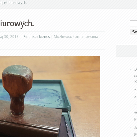
zątek biurowych.
biurowych.
Rodzaje
j 30, 2019 in
Finanse i biznes
|
Możliwość komentowania
pieczątek
biurowych.
D
r
K
P
o
F
u
p
J
p