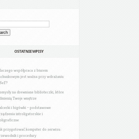
OSTATNIE WPISY
laczego współpraca z biurem
achunkowym jest ważna przy wdrażaniu
SeF?
omysły na drewniane biblioteczki, które
dmienią Twoje wnętrze
alcerki i bigówki – podstawowe
rządzenia introligatorskie i
oligraficzne
ak przygotować komputer do serwisu:
rzewodnik i procedury