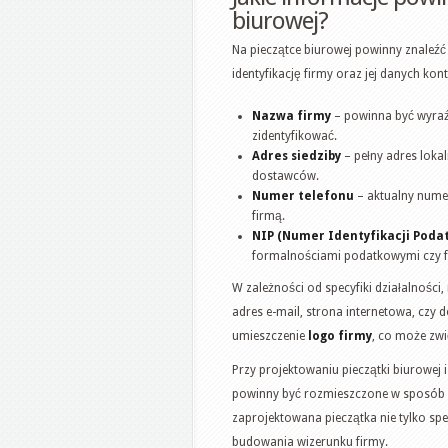
biurowej?
Na pieczątce biurowej powinny znaleźć
identyfikację firmy oraz jej danych k
Nazwa firmy
– powinna być wyraź
zidentyfikować.
Adres siedziby
– pełny adres lokal
dostawców.
Numer telefonu
– aktualny numer
firmą.
NIP (Numer Identyfikacji Poda
formalnościami podatkowymi czy 
W zależności od specyfiki działalności,
adres e-mail, strona internetowa, cz
umieszczenie
logo firmy
, co może zwi
Przy projektowaniu pieczątki biurowej i
powinny być rozmieszczone w sposób h
zaprojektowana pieczątka nie tylko speł
budowania wizerunku firmy.