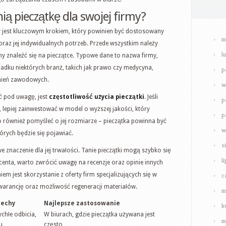
ą pieczątkę dla swojej firmy?
y jest kluczowym krokiem, który powinien być dostosowany
m
oraz jej indywidualnych potrzeb. Przede wszystkim należy
l
ny znaleźć się na pieczątce. Typowe dane to nazwa firmy,
adku niektórych branż, takich jak prawo czy medycyna,
p
nień zawodowych.
w
ć pod uwagę, jest
częstotliwość użycia pieczątki
. Jeśli
p
 lepiej zainwestować w model o wyższej jakości, który
p
to również pomyśleć o jej rozmiarze – pieczątka powinna być
w
rych będzie się pojawiać.
s
 znaczenie dla jej trwałości. Tanie pieczątki mogą szybko się
l
centa, warto zwrócić uwagę na recenzje oraz opinie innych
em jest skorzystanie z oferty firm specjalizujących się w
c
gwarancję oraz możliwość regeneracji materiałów.
m
cechy
Najlepsze zastosowanie
k
ychłe odbicia,
W biurach, gdzie pieczątka używana jest
m
u
często