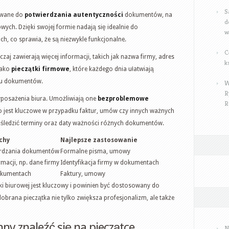
S
tywane do
potwierdzania autentyczności
dokumentów, na
d
ych. Dzięki swojej formie nadają się idealnie do
w
h, co sprawia, że są niezwykle funkcjonalne.
C
zaj zawierają więcej informacji, takich jak nazwa firmy, adres
k
jako
pieczątki firmowe
, które każdego dnia ułatwiają
egu dokumentów.
W
R
wyposażenia biura. Umożliwiają one
bezproblemowe
R
 jest kluczowe w przypadku faktur, umów czy innych ważnych
 śledzić terminy oraz daty ważności różnych dokumentów.
chy
Najlepsze zastosowanie
rdzania dokumentów
Formalne pisma, umowy
rmacji, np. dane firmy
Identyfikacja firmy w dokumentach
okumentach
Faktury, umowy
i biurowej jest kluczowy i powinien być dostosowany do
 dobrana pieczątka nie tylko zwiększa profesjonalizm, ale także
ny znaleźć się na pieczątce
N