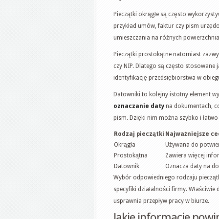
Pieczątki okrągłe są często wykorzys
przykład umów, faktur czy pism urzędow
umieszczania na różnych powierzchniac
Pieczątki prostokątne natomiast zazwyc
czy NIP. Dlatego są często stosowane 
identyfikację przedsiębiorstwa w obi
Datowniki to kolejny istotny element 
oznaczanie daty
na dokumentach, co
pism. Dzięki nim można szybko i łatwo
Rodzaj pieczątki
Najważniejsze ce
Okrągła
Używana do potwie
Prostokątna
Zawiera więcej info
Datownik
Oznacza daty na d
Wybór odpowiedniego rodzaju pieczątk
specyfiki działalności firmy. Właściwie
usprawnia przepływ pracy w biurze.
Jakie informacje powin