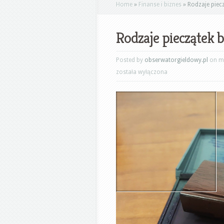
Home
»
Finanse i biznes
»
Rodzaje piec
Rodzaje pieczątek 
Posted by
obserwatorgieldowy.pl
on ma
została wyłączona