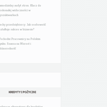
amodzielny audyt stron: Klucz do
oskonałej widoczności w
yszukiwarkach
echy przedsiębiorcy: Jak osobowość
ształtuje sukces w biznesie?
schodni Pracownicy na Polskim
ynku: Szansa na Wzrost i
óżnorodność
KREDYTY I POŻYCZKI
ajlepsze alternatywy dla kredytów