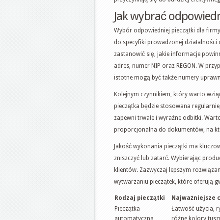
Jak wybrać odpowiedni
Wybór odpowiedniej pieczątki dla firm
do specyfiki prowadzonej działalności 
zastanowić się, jakie informacje powin
adres, numer NIP oraz REGON. W przyp
istotne mogą być także numery upraw
Kolejnym czynnikiem, który warto wzią
pieczątka będzie stosowana regularnie,
zapewni trwałe i wyraźne odbitki. War
proporcjonalna do dokumentów, na któ
Jakość wykonania pieczątki ma kluczowe
zniszczyć lub zatarć. Wybierając produ
klientów. Zazwyczaj lepszym rozwiązani
wytwarzaniu pieczątek, które oferują 
Rodzaj pieczątki
Najważniejsze 
Pieczątka
Łatwość użycia, r
automatyczna
różne kolory tusz