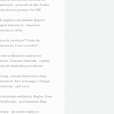
ankowych – pożyczki od ręki. Szybka
ożyczka bez prowizji i bez BIK
ak wygląda odzyskiwanie długów?
ajęcie komornicze – kancelaria
omornicza Lublin
orex ile zarabiacie? Forum dla
nwestorów, Forex czy warto?
redyt w kilkanaście minut przez
nternet. Darmowe chwilówki – szybkie
ożyczki chwilówki przez internet
easing, czyli jak sfinansować zakup
amochodu. Auto w leasingu z obsługą
erwisową – opel corsa
rofesjonalna windykacja długów. Firma
indykacyjna – przedawnienie długu
redyty – jak znaleźć najlepsze