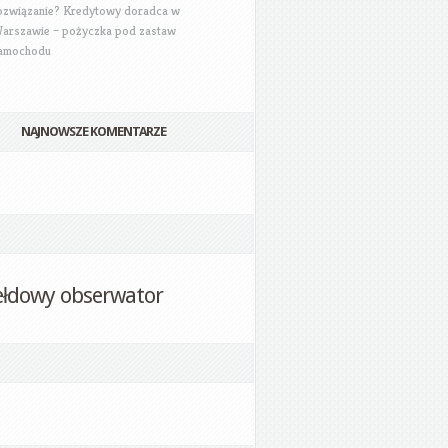
ozwiązanie? Kredytowy doradca w
arszawie – pożyczka pod zastaw
amochodu
NAJNOWSZE KOMENTARZE
ełdowy obserwator