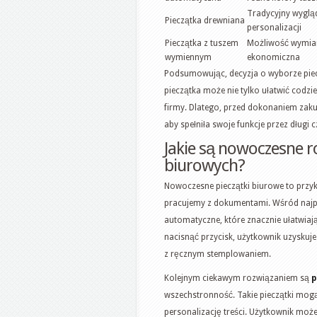
Tradycyjny wyglą
Pieczątka drewniana
personalizacji
Pieczątka z tuszem
Możliwość wymian
wymiennym
ekonomiczna
Podsumowując, decyzja o wyborze pie
pieczątka może nie tylko ułatwić codzi
firmy. Dlatego, przed dokonaniem zak
aby spełniła swoje funkcje przez długi c
Jakie są nowoczesne r
biurowych?
Nowoczesne pieczątki biurowe to przyk
pracujemy z dokumentami. Wśród najp
automatyczne, które znacznie ułatwiają
nacisnąć przycisk, użytkownik uzyskuje
z ręcznym stemplowaniem.
Kolejnym ciekawym rozwiązaniem są
p
wszechstronność. Takie pieczątki mog
personalizację treści. Użytkownik moż