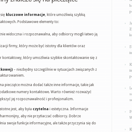
b
p
 się
kluczowe informacje
, które umożliwią szybką
ontaktowych. Podstawowe elementy to:
J
Z
nie widoczna i rozpoznawalna, aby odbiorcy mogli łatwo ją
k
izacji firmy, który może być istotny dla klientów oraz
F
i
 kontaktowy, który umożliwia szybkie skontaktowanie się z
K
tkowej)
– niezbędny szczególnie w sytuacjach związanych z
i
fakturowaniem.
p
 na pieczątce można dodać także inne informacje, takie jak
L
y dodatkowe numery kontaktowe. Warto również rozważyć
s
ększyć jej rozpoznawalność i profesjonalizm.
s
stotne jest, aby była
czytelna
i estetyczna. Informacje
P
armonijny, aby nie przytłaczać odbiorcy. Dobrze
W
nia swoje funkcje informacyjne, ale także przyczynia się do
K