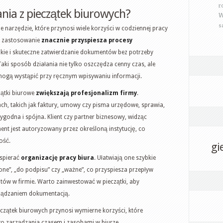
r
tania z pieczątek biurowych?
W
s
e narzędzie, które przynosi wiele korzyści w codziennej pracy
ch zastosowanie
znacznie przyspiesza procesy
bkie i skuteczne zatwierdzanie dokumentów bez potrzeby
aki sposób działania nie tylko oszczędza cenny czas, ale
mogą wystąpić przy ręcznym wpisywaniu informacji.
zątki biurowe
zwiększają profesjonalizm firmy
.
h, takich jak faktury, umowy czy pisma urzędowe, sprawia,
rygodna i spójna. Klient czy partner biznesowy, widząc
nt jest autoryzowany przez określoną instytucję, co
ość.
gi
wspierać
organizację pracy biura
. Ułatwiają one szybkie
e”, „do podpisu” czy „ważne”, co przyspiesza przepływ
tów w firmie. Warto zainwestować w pieczątki, aby
ządzaniem dokumentacją.
eczątek biurowych przynosi wymierne korzyści, które
ego zarządzania czasem i zasobami w biurze.