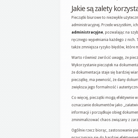
Jakie są zalety korzys
Pieczątki biurowe to niezwykle użyteczn
administracyjnej. Przede wszystkim, i
administracyjne
, pozwalając na szy
ręcznego wypełniania każdego z nich. T
także zmniejsza ryzyko błędów, które 
Warto również zwrócić uwagę, że piec
Wykorzystanie pieczątek na dokumentac
że dokumentacja staje się bardziej wia
pieczątkę, ma pewność, że dany dokume
zwiększa jego formalność i autentyczn
Co więcej, pieczątki mogą efektywnie 
oznaczanie dokumentów jako „załatwion
informacji i porządkuje obieg dokumen
zminimalizować chaos związany z zar
Ogólnie rzecz biorąc, zastosowanie pi
przyczyniają się do bardziej efektywn