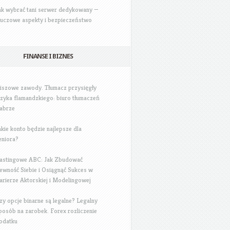
ak wybrać tani serwer dedykowany —
luczowe aspekty i bezpieczeństwo
FINANSE I BIZNES
iszowe zawody. Tłumacz przysięgły
ęzyka flamandzkiego: biuro tłumaczeń
abrze
akie konto będzie najlepsze dla
eniora?
astingowe ABC: Jak Zbudować
ewność Siebie i Osiągnąć Sukces w
arierze Aktorskiej i Modelingowej
zy opcje binarne są legalne? Legalny
posób na zarobek. Forex rozliczenie
odatku