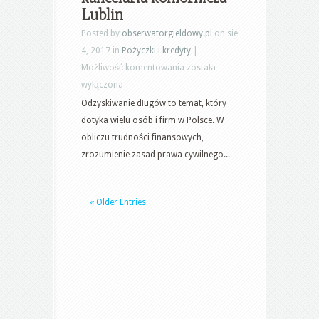
pod
Lublin
zastaw
Posted by
obserwatorgieldowy.pl
on sie
samochodu
4, 2017 in
Pożyczki i kredyty
|
Jak
Możliwość komentowania
została
wygląda
wyłączona
odzyskiwanie
Odzyskiwanie długów to temat, który
długów?
dotyka wielu osób i firm w Polsce. W
Zajęcie
obliczu trudności finansowych,
komornicze
zrozumienie zasad prawa cywilnego...
–
kancelaria
« Older Entries
komornicza
Lublin