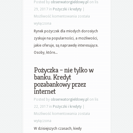
Posted by
obserwatorgieldowy.pl
on lis
29, 2017 in
Pożyczki i kredyty
|
Najciekawsze
Możliwość komentowania
została
możliwości
wyłączona
na
Rynek pożyczek dla młodych dorosłych
rynku
zyskuje na popularności, a możliwości,
pożyczek.
jakie oferuje, są naprawdę interesujące.
Chwilówka
Osoby, które...
od
18
Pożyczka – nie tylko w
lat
banku. Kredyt
pozabankowy przez
internet
Posted by
obserwatorgieldowy.pl
on lis
22, 2017 in
Pożyczki i kredyty
|
Pożyczka
Możliwość komentowania
została
–
wyłączona
nie
W dzisiejszych czasach, kiedy