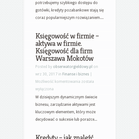
tylko
potrzebujemy szybkiego dostępu do
w
gotówki, kredyty pozabankowe stają się
banku.
coraz popularniejszym rozwiązaniem....
Kredyt
pozabankowy
Księgowość w firmie –
przez
aktywa w firmie.
internet
Księgowość dla firm
Warszawa Mokotów
Posted by
obserwatorgieldowy.pl
on
wrz 30, 2017 in
Finanse i biznes
|
Księgowość
Możliwość komentowania
została
w
wyłączona
firmie
W dzisiejszym dynamicznym świecie
–
biznesu, zarządzanie aktywami jest
aktywa
kluczowym elementem, który może
w
decydować o sukcesie lub porażce...
firmie.
Księgowość
Kredyty – jak znaleźć