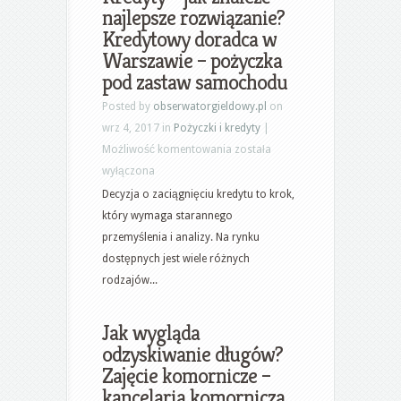
dla
najlepsze rozwiązanie?
firm
Kredytowy doradca w
Warszawa
Warszawie – pożyczka
Mokotów
pod zastaw samochodu
Posted by
obserwatorgieldowy.pl
on
wrz 4, 2017 in
Pożyczki i kredyty
|
Kredyty
Możliwość komentowania
została
–
wyłączona
jak
Decyzja o zaciągnięciu kredytu to krok,
znaleźć
który wymaga starannego
najlepsze
przemyślenia i analizy. Na rynku
rozwiązanie?
dostępnych jest wiele różnych
Kredytowy
rodzajów...
doradca
w
Jak wygląda
Warszawie
odzyskiwanie długów?
–
Zajęcie komornicze –
pożyczka
kancelaria komornicza