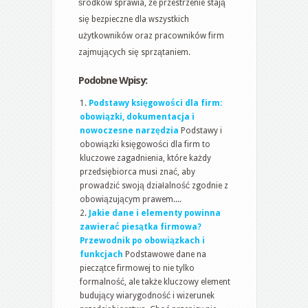
środków sprawia, że przestrzenie stają
się bezpieczne dla wszystkich
użytkowników oraz pracowników firm
zajmujących się sprzątaniem.
Podobne Wpisy:
Podstawy księgowości dla firm:
obowiązki, dokumentacja i
nowoczesne narzędzia
Podstawy i
obowiązki księgowości dla firm to
kluczowe zagadnienia, które każdy
przedsiębiorca musi znać, aby
prowadzić swoją działalność zgodnie z
obowiązującym prawem....
Jakie dane i elementy powinna
zawierać piesątka firmowa?
Przewodnik po obowiązkach i
funkcjach
Podstawowe dane na
pieczątce firmowej to nie tylko
formalność, ale także kluczowy element
budujący wiarygodność i wizerunek