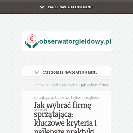
PAGES NAVIGATION MENU
CATEGORIES NAVIGATION MENU
Home
»
Nie tylko pieniądze
»
Jak wybrać firmę
sprzątającą: kluczowe kryteria i najlepsze
Jak wybrać firmę
praktyki
sprzątającą:
kluczowe kryteria i
najlepsze praktyki