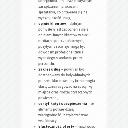
umiejętnościami oraz efektywnym
zarządzaniem procesami
sprzątania, co przekłada się na
wyższą jakość usług,
opinie klientów
– dobrym
pomysłem jest zapoznanie się z
opiniami innych klientów w sieci i
mediach społecznościowych;
pozytywne recenzje mogą być
dowodem profesjonalizmu i
wysokiego standardu pracy
personelu,
zakres usług
– powinien być
dostosowany do indywidualnych
potrzeb; kluczowe, aby firma mogła
elastycznie reagować na specyfikę
miejsca oraz rodzaj czyszczonych
powierzchni,
certyfikaty i ubezpieczenia
– te
elementy potwierdzają
wiarygodność i bezpieczeństwo
współpracy,
elastyczność oferty
– możliwość