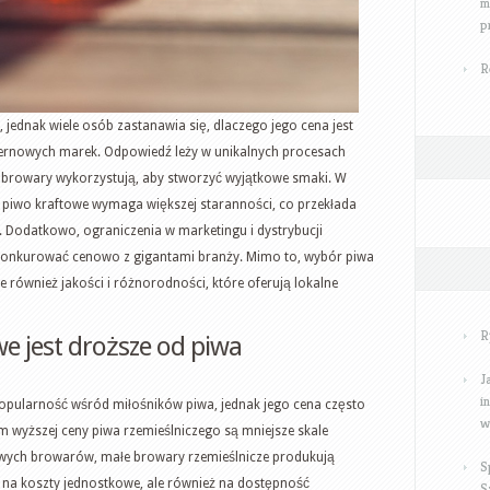
m
p
R
 jednak wiele osób zastanawia się, dlaczego jego cena jest
ernowych marek. Odpowiedź leży w unikalnych procesach
e browary wykorzystują, aby stworzyć wyjątkowe smaki. W
 piwo kraftowe wymaga większej staranności, co przekłada
. Dodatkowo, ograniczenia w marketingu i dystrybucji
konkurować cenowo z gigantami branży. Mimo to, wybór piwa
le również jakości i różnorodności, które oferują lokalne
R
e jest droższe od piwa
J
i
popularność wśród miłośników piwa, jednak jego cena często
w
wyższej ceny piwa rzemieślniczego są mniejsze skale
wych browarów, małe browary rzemieślnicze produkują
S
a na koszty jednostkowe, ale również na dostępność
S