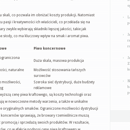
o
u skali, co pozwala im obniżać koszty produkcji. Natomiast
L
pasji i kreatywności ich właścicieli, co przekłada się na
p
ry zwykle wybierają składniki lepszej jakości, takie jak
J
ne słody, co ma kluczowy wpływ na smak i aromat piwa.
r
r
towe
Piwo koncernowe
J
 ograniczona
Duża skala, masowa produkcja
Z
k
ości, naturalne
Możliwość stosowania tańszych
surowców
N
 możliwości,
Szeroka sieć dystrybucji, duże budżety
b
ęg
reklamowe
p
wyższą cenę piwa kraftowego, są koszty technologii oraz
ują w nowoczesne metody warzenia, a także w unikalne
nie oryginalnych smaków. Ograniczone możliwości dystrybucji
h koncernów sprawiają, że browary rzemieślnicze muszą
 promocją i sprzedażą swoich produktów. W rezultacie,
tów, co w efekcie podnosi cenę piwa kraftowego w