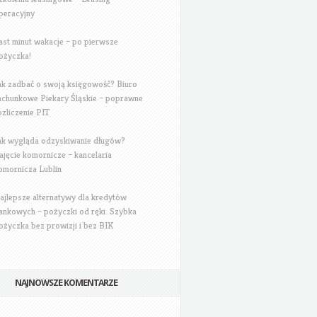
peracyjny
ast minut wakacje – po pierwsze
ożyczka!
ak zadbać o swoją księgowość? Biuro
achunkowe Piekary Śląskie – poprawne
ozliczenie PIT
ak wygląda odzyskiwanie długów?
ajęcie komornicze – kancelaria
omornicza Lublin
ajlepsze alternatywy dla kredytów
ankowych – pożyczki od ręki. Szybka
ożyczka bez prowizji i bez BIK
NAJNOWSZE KOMENTARZE