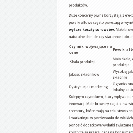
produktów.
Duże koncerny piwne korzystają z efekt
piwa kraftowe często powstają w wyniku 
wyższe koszty surowców
. Małe browa
naturalne chmiele czy starannie dobra
Czynniki wpływające na
Piwo kraf
cenę
Mała skala,
.Skala produkcji
produkcja
Wysokiej jak
Jakość składników
składniki
Ograniczone
Dystrybucja i marketing
lokalny zasi
Kolejnym czynnikiem, który wpływa na 
innowacji. Małe browary często inwest
receptury, które mają na celu stworze
i marketingu w porównaniu do wielkic
ponosić dodatkowe wydatki związane z
koszty te są przerzucane na konsumen