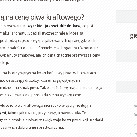
ają na cenę piwa kraftowego?
się stosowaniem
wysokiej jakości składników
, co jest
aku i aromatu. Specjalistyczne chmiele, które są
gi
ochodzą często z wyspecjalizowanych upraw, gdzie ich
 i dbałości o detale. Chmiele te są bogate w różnorodne
ezwykłe nuty smakowe, ale ich cena znacznie przewyższa ceny
kcji.
 ma istotny wpływ na koszt końcowy piwa. W browarach
ikatowe szczepy drożdży, które mogą wpłynąć na
tym idzie – na smak piwa. Takie drożdże wymagają starannego
, co z pewnością przekłada się na wyższą cenę.
m
ducenci piwa kraftowego nierzadko eksperymentują z
ymi
, takimi jak owoce, przyprawy, a nawet zioła. Te
l
gacają smak, ale również zwiększają koszt produkcji. Dodatki
p
ości w ich dobieraniu i przetwarzaniu.
w