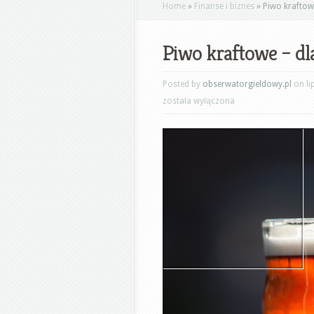
Home
»
Finanse i biznes
»
Piwo kraftowe
Piwo kraftowe – dl
Posted by
obserwatorgieldowy.pl
on li
została wyłączona