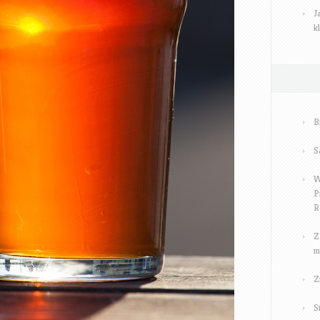
J
k
B
S
W
P
R
Z
m
Z
S