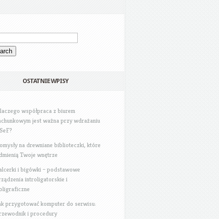
OSTATNIE WPISY
laczego współpraca z biurem
achunkowym jest ważna przy wdrażaniu
SeF?
omysły na drewniane biblioteczki, które
dmienią Twoje wnętrze
alcerki i bigówki – podstawowe
rządzenia introligatorskie i
oligraficzne
ak przygotować komputer do serwisu:
rzewodnik i procedury