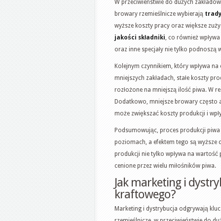
W przeciwieństwie do dużych zakładów
browary rzemieślnicze wybierają
trad
wyższe koszty pracy oraz większe zużyc
jakości składniki
, co również wpływa
oraz inne specjały nie tylko podnoszą 
Kolejnym czynnikiem, który wpływa na 
mniejszych zakładach, stałe koszty pro
rozłożone na mniejszą ilość piwa. W r
Dodatkowo, mniejsze browary często an
może zwiększać koszty produkcji i wpł
Podsumowując, proces produkcji piwa 
poziomach, a efektem tego są wyższe 
produkcji nie tylko wpływa na wartość p
cenione przez wielu miłośników piwa.
Jak marketing i dystr
kraftowego?
Marketing i dystrybucja odgrywają klu
rzemieślnicze, w przeciwieństwie do d