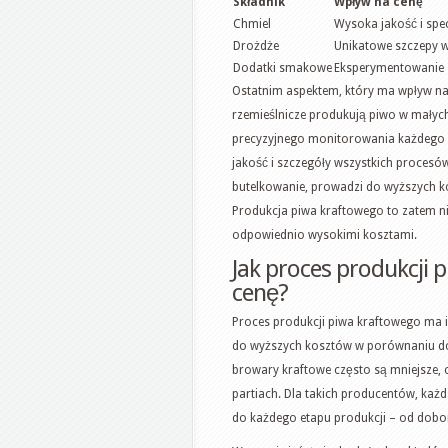
Składnik
Wpływ na cenę
Chmiel
Wysoka jakość i spe
Drożdże
Unikatowe szczepy w
Dodatki smakowe
Eksperymentowanie z
Ostatnim aspektem, który ma wpływ na
rzemieślnicze produkują piwo w małyc
precyzyjnego monitorowania każdego 
jakość i szczegóły wszystkich procesów
butelkowanie, prowadzi do wyższych k
Produkcja piwa kraftowego to zatem nie
odpowiednio wysokimi kosztami.
Jak proces produkcji 
cenę?
Proces produkcji piwa kraftowego ma i
do wyższych kosztów w porównaniu d
browary kraftowe często są mniejsze, 
partiach. Dla takich producentów, ka
do każdego etapu produkcji – od dobo