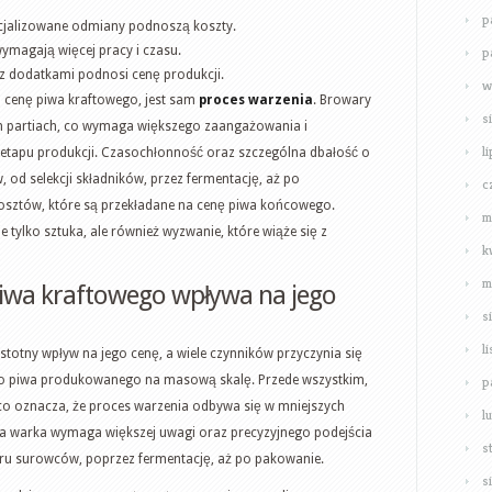
p
cjalizowane odmiany podnoszą koszty.
ymagają więcej pracy i czasu.
p
 dodatkami podnosi cenę produkcji.
w
 cenę piwa kraftowego, jest sam
proces warzenia
. Browary
s
h partiach, co wymaga większego zaangażowania i
l
etapu produkcji. Czasochłonność oraz szczególna dbałość o
, od selekcji składników, przez fermentację, aż po
c
osztów, które są przekładane na cenę piwa końcowego.
m
 tylko sztuka, ale również wyzwanie, które wiąże się z
k
m
piwa kraftowego wpływa na jego
s
l
stotny wpływ na jego cenę, a wiele czynników przyczynia się
o piwa produkowanego na masową skalę. Przede wszystkim,
p
co oznacza, że proces warzenia odbywa się w mniejszych
l
żda warka wymaga większej uwagi oraz precyzyjnego podejścia
s
ru surowców, poprzez fermentację, aż po pakowanie.
s