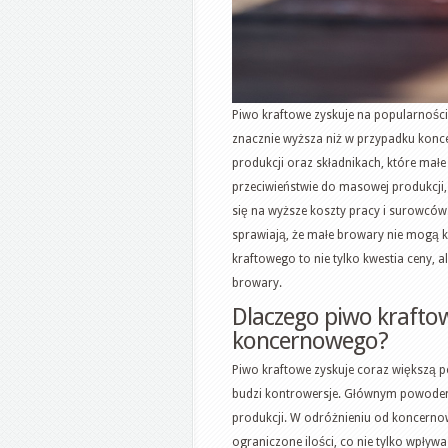
Piwo kraftowe zyskuje na popularności,
znacznie wyższa niż w przypadku konc
produkcji oraz składnikach, które mał
przeciwieństwie do masowej produkcji,
się na wyższe koszty pracy i surowców
sprawiają, że małe browary nie mogą 
kraftowego to nie tylko kwestia ceny, a
browary.
Dlaczego piwo kraftow
koncernowego?
Piwo kraftowe zyskuje coraz większą 
budzi kontrowersje. Głównym powodem 
produkcji. W odróżnieniu od koncerno
ograniczone ilości, co nie tylko wpływ