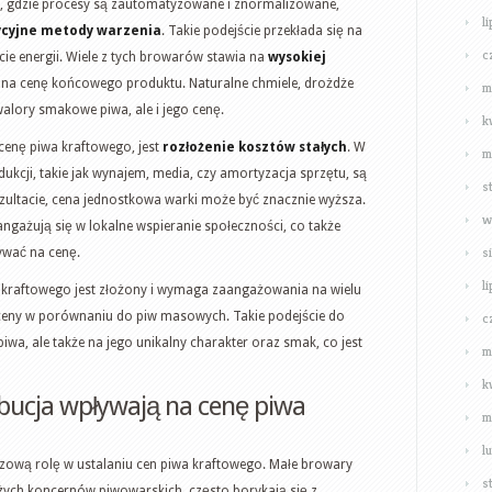
, gdzie procesy są zautomatyzowane i znormalizowane,
l
ycyjne metody warzenia
. Takie podejście przekłada się na
c
ie energii. Wiele z tych browarów stawia na
wysokiej
 na cenę końcowego produktu. Naturalne chmiele, drożdże
m
walory smakowe piwa, ale i jego cenę.
k
cenę piwa kraftowego, jest
rozłożenie kosztów stałych
. W
m
dukcji, takie jak wynajem, media, czy amortyzacja sprzętu, są
s
ezultacie, cena jednostkowa warki może być znacznie wyższa.
w
gażują się w lokalne wspieranie społeczności, co także
s
ywać na cenę.
l
kraftowego jest złożony i wymaga zaangażowania na wielu
ceny w porównaniu do piw masowych. Takie podejście do
c
iwa, ale także na jego unikalny charakter oraz smak, co jest
m
k
ybucja wpływają na cenę piwa
m
l
czową rolę w ustalaniu cen piwa kraftowego. Małe browary
s
użych koncernów piwowarskich, często borykają się z