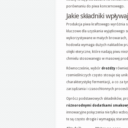
porównaniu do piwa koncernowego.
Jakie składniki wpływ
Produkcja piwa kraftowego wyróżnia 
kluczowe dla uzyskania wyjątkowego sm
wykorzystywane w małych browarach, p
hodowla wymaga dużych nakładów pracy
olejki eteryczne, które nadają piwu ni
chmielu stosowanego w masowej produ
Równocześnie, wybór
drożdży
również
rzemieślniczych często stosuje się un
charakterystykę fermentacji, a co za 
zarządzania i czasochłonnych procesów
Oprócz podstawowych składników, pro
różnorodnymi dodatkami smakow
innowacyjne połączenia nie tylko wzbo
te są często drogie i wymagają starann