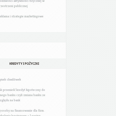
ożliwości aktywności fizycznej w
rzestrzeni publicznej
eklama i strategie marketingowe
KREDYTY I POŻYCZKI
ynek chwilówek
ak przenieść kredyt hipoteczny do
nnego banku czyli zmiana banku ze
zględu na bank
posoby na finansowanie dla firm.
zkolenia leasingowe – Leasing