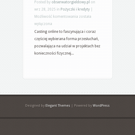
Posted by
obserwatorgieldowy.pl
on
wrz 28, 2025 in
Pożyczki i kredyty
|
Jak
Możliwość komentowania
została
przygotować
wyłączona
się
Casting online to fascynująca i coraz
do
częściej wybierana forma przesłuchań,
castingu
pozwalająca na udział w projektach bez
online:
konieczności fizycznej...
techniki,
wskazówki
i
etykieta
Designed by
Elegant Themes
| Powered by
WordPress