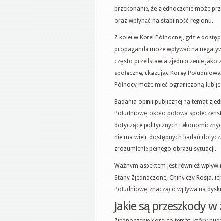
przekonanie, że zjednoczenie może prz
oraz wpłynąć na stabilność regionu.
Z kolei w Korei Północnej, gdzie dostęp
propaganda może wpływać na negatywn
często przedstawia zjednoczenie jako z
społeczne, ukazując Koreę Południową
Północy może mieć ograniczoną lub je
Badania opinii publicznej na temat zje
Południowej około połowa społeczeństw
dotyczące politycznych i ekonomicznyc
nie ma wielu dostępnych badań dotycz
zrozumienie pełnego obrazu sytuacji.
Ważnym aspektem jest również wpływ m
Stany Zjednoczone, Chiny czy Rosja. i
Południowej znacząco wpływa na dysku
Jakie są przeszkody w
Zjednoczenie Korei to temat, który budz