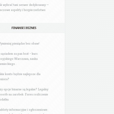
ak wybrać tani serwer dedykowany —
luczowe aspekty i bezpieczeństwo
FINANSE I BIZNES
ymieniaj pieniądze bez obaw!
 sąsiadem za pan brat – kurs
osyjskiego Warszawa, nauka
iemieckiego .
akie konto będzie najlepsze dla
eniora?
zy opcje binarne są legalne? Legalny
posób na zarobek. Forex rozliczenie
odatku
abloty informacyjne i ogłoszeniowe: