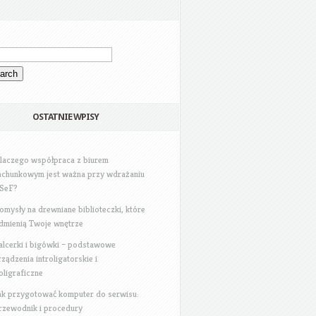
OSTATNIE WPISY
laczego współpraca z biurem
achunkowym jest ważna przy wdrażaniu
SeF?
omysły na drewniane biblioteczki, które
dmienią Twoje wnętrze
alcerki i bigówki – podstawowe
rządzenia introligatorskie i
oligraficzne
ak przygotować komputer do serwisu:
rzewodnik i procedury