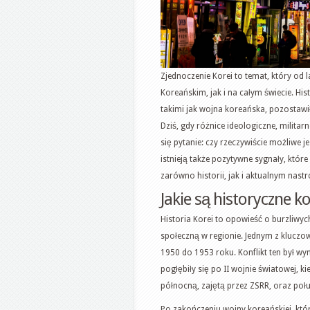
Zjednoczenie Korei to temat, który od 
Koreańskim, jak i na całym świecie. Hi
takimi jak wojna koreańska, pozostawi
Dziś, gdy różnice ideologiczne, milita
się pytanie: czy rzeczywiście możliwe 
istnieją także pozytywne sygnały, któ
zarówno historii, jak i aktualnym nast
Jakie są historyczne k
Historia Korei to opowieść o burzliwyc
społeczną w regionie. Jednym z kluc
1950 do 1953 roku. Konflikt ten był w
pogłębiły się po II wojnie światowej, k
północną, zajętą przez ZSRR, oraz poł
Po zakończeniu wojny koreańskiej, któ