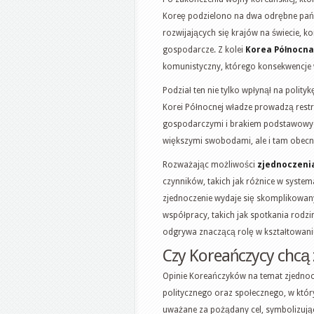
Koreę podzielono na dwa odrębne pa
rozwijających się krajów na świecie, 
gospodarcze. Z kolei
Korea Północna
komunistyczny, którego konsekwencje w
Podział ten nie tylko wpłynął na polity
Korei Północnej władze prowadzą restr
gospodarczymi i brakiem podstawowych
większymi swobodami, ale i tam obecne
Rozważając możliwości
zjednoczeni
czynników, takich jak różnice w system
zjednoczenie wydaje się skomplikowa
współpracy, takich jak spotkania rodzi
odgrywa znaczącą rolę w kształtowani
Czy Koreańczycy chcą 
Opinie Koreańczyków na temat zjednocz
politycznego oraz społecznego, w który
uważane za pożądany cel, symbolizując