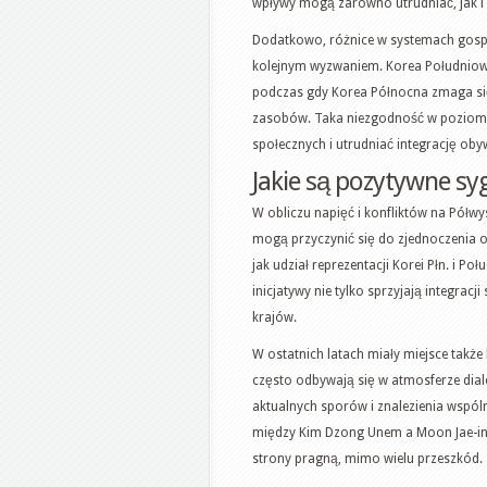
wpływy mogą zarówno utrudniać, jak i
Dodatkowo, różnice w systemach gospo
kolejnym wyzwaniem. Korea Południowa
podczas gdy Korea Północna zmaga s
zasobów. Taka niezgodność w poziomi
społecznych i utrudniać integrację oby
Jakie są pozytywne sy
W obliczu napięć i konfliktów na Półwy
mogą przyczynić się do zjednoczenia o
jak udział reprezentacji Korei Płn. i
inicjatywy nie tylko sprzyjają integra
krajów.
W ostatnich latach miały miejsce także
często odbywają się w atmosferze dia
aktualnych sporów i znalezienia wspóln
między Kim Dzong Unem a Moon Jae-inem
strony pragną, mimo wielu przeszkód.