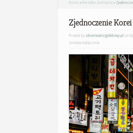
Home
»
Nie tylko pieniądze
»
Zjednoczen
Zjednoczenie Korei 
Posted by
obserwatorgieldowy.pl
on li
została wyłączona