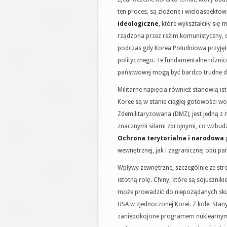
ten proces, są złożone i wieloaspekto
ideologiczne
, które wykształciły si
rządzona przez reżim komunistyczny, op
podczas gdy Korea Południowa przyjęł
politycznego. Te fundamentalne różnic
państwowej mogą być bardzo trudne d
Militarne napięcia również stanowią is
Koree są w stanie ciągłej gotowości wo
Zdemilitaryzowana (DMZ), jest jedną z 
znacznymi siłami zbrojnymi, co wzbud
Ochrona terytorialna i narodowa
wewnętrznej, jak i zagranicznej obu pa
Wpływy zewnętrzne, szczególnie ze st
istotną rolę. Chiny, które są sojuszniki
może prowadzić do niepożądanych skut
USA w zjednoczonej Korei. Z kolei Sta
zaniepokojone programem nuklearnym P