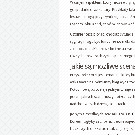
Ważnym aspektem, który może wpłynąć 
gospodarki oraz kultury. Przykłady ta
festiwali mogą przyczynić się do zbli
rządami obu Korei, choć pełen wyzwań
Ogólnie rzecz biorąc, chociaż sytuacj
sygnały mogą być fundamentem dla dal
zjednoczenia. Kluczowe będzie utrzym
różnych obszarach życia społecznego 
Jakie są możliwe scena
Przyszłość Korei jest tematem, który b
wskazywać na odmienny bieg wydarzeń
Południową pozostaje jednym z najważni
potencjalnych scenariuszy dotyczących
nadchodzących dziesięcioleciach.
Jednym z możliwych scenariuszy jest
z
Koree mogłyby zachować pewne aspekty
kluczowych obszarach, takich jak gosp