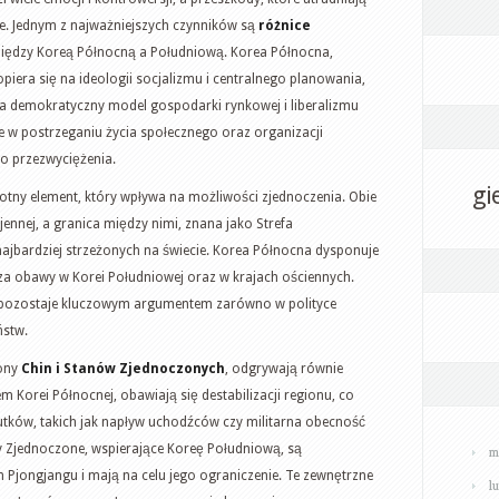
we. Jednym z najważniejszych czynników są
różnice
ę między Koreą Północną a Południową. Korea Północna,
iera się na ideologii socjalizmu i centralnego planowania,
a demokratyczny model gospodarki rynkowej i liberalizmu
e w postrzeganiu życia społecznego oraz organizacji
o przezwyciężenia.
gi
totny element, który wpływa na możliwości zjednoczenia. Obie
jennej, a granica między nimi, znana jako Strefa
najbardziej strzeżonych na świecie. Korea Północna dysponuje
za obawy w Korei Południowej oraz w krajach ościennych.
pozostaje kluczowym argumentem zarówno w polityce
ństw.
rony
Chin i Stanów Zjednoczonych
, odgrywają równie
em Korei Północnej, obawiają się destabilizacji regionu, co
ków, takich jak napływ uchodźców czy militarna obecność
ny Zjednoczone, wspierające Koreę Południową, są
m
jongjangu i mają na celu jego ograniczenie. Te zewnętrzne
l