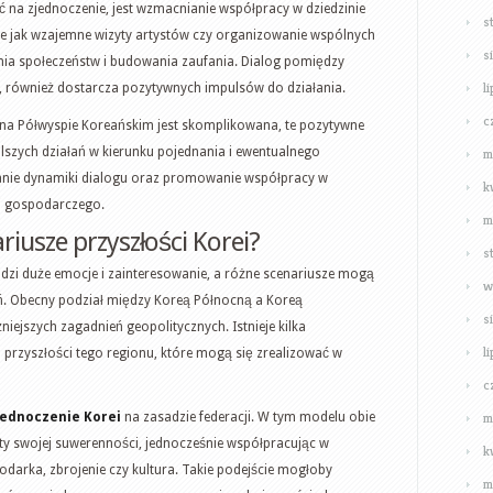
na zjednoczenie, jest wzmacnianie współpracy w dziedzinie
s
kie jak wzajemne wizyty artystów czy organizowanie wspólnych
s
żenia społeczeństw i budowania zaufania. Dialog pomiędzy
l
, również dostarcza pozytywnych impulsów do działania.
c
a na Półwyspie Koreańskim jest skomplikowana, te pozytywne
szych działań w kierunku pojednania i ewentualnego
m
anie dynamiki dialogu oraz promowanie współpracy w
k
i gospodarczego.
m
riusze przyszłości Korei?
s
udzi duże emocje i zainteresowanie, a różne scenariusze mogą
w
. Obecny podział między Koreą Północną a Koreą
s
ejszych zagadnień geopolitycznych. Istnieje kilka
l
 przyszłości tego regionu, które mogą się zrealizować w
c
m
jednoczenie Korei
na zasadzie federacji. W tym modelu obie
 swojej suwerenności, jednocześnie współpracując w
k
odarka, zbrojenie czy kultura. Takie podejście mogłoby
m