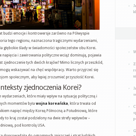
J
k
lat budzi emocje i kontrowersje zarówno na Półwyspie
storia tego regionu, naznaczona tragicznymi wydarzeniami,
ła głębokie ślady w świadomości społeczeństw obu Korei.
W
rne napięcia i zawirowania polityczne wciąż dominują, pojawia
jest zjednoczenie tych dwóch krajów? Mimo licznych przeszkód,
Z
r
re mogą wskazywać na chęć współpracy. Warto przyjrzeć się
n
rojom społecznym, aby lepiej zrozumieć przyszłość Korei.
onteksty zjednoczenia Korei?
J
s
h wydarzeniach, które miały wpływ na sytuację polityczną i
zowych momentów była
wojna koreańska
, która trwała od
C
ynikiem napięć między Koreą Północną a Południową, które
s
iedy to kraj został podzielony na dwie strefy wpływów –
p
udniową, pod kontrolą USA.
G
ra doprowadziła do ogromnych zniszczeń i strat ludzkich,