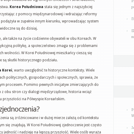
P
p
ństwa.
Korea Południowa
stała się jednym z najszybciej
korzystając z pomocy międzynarodowej i wdrażając reformy
F
podążyła w zupełnie innym kierunku, wprowadzając system
idoczne są do dzisiaj.
E
m
kę, ale także na życie codzienne obywateli w obu Koreach. W
ykcyjną politykę, a społeczeństwo zmaga się z problemami
 wolności. W Korei Południowej mieszkańcy cieszą się
 są skutki historycznego podziału.
a Korei
, warto uwzględnić te historyczne konteksty. Wiele
ach politycznych, gospodarczych i społecznych, sprawia, że
nym procesem. Pomimo pewnych inicjatyw zmierzających do
n z obu stron czy dialogi międzyrządowe, historia wciąż
u przyszłości na Półwyspie Koreańskim.
zjednoczenia?
P
W
enia są zróżnicowane i w dużej mierze zależą od kontekstu
m się znajdują. W Korei Południowej zjednoczenie jest często
J
y jedność i nadzieję na lepszą przyszłość. Wiele osób wyraża
Z