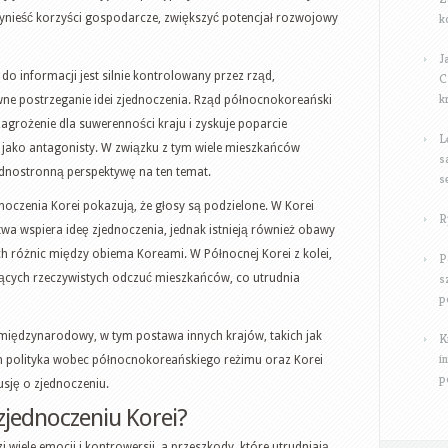
k
ynieść korzyści gospodarcze, zwiększyć potencjał rozwojowy
J
 do informacji jest silnie kontrolowany przez rząd,
C
k
e postrzeganie idei zjednoczenia. Rząd północnokoreański
agrożenie dla suwerenności kraju i zyskuje poparcie
L
 jako antagonisty. W związku z tym wiele mieszkańców
s
dnostronną perspektywę na ten temat.
s
dnoczenia Korei pokazują, że głosy są podzielone. W Korei
R
a wspiera ideę zjednoczenia, jednak istnieją również obawy
h różnic między obiema Koreami. W Północnej Korei z kolei,
P
s
ących rzeczywistych odczuć mieszkańców, co utrudnia
p
iędzynarodowy, w tym postawa innych krajów, takich jak
K
i
ch polityka wobec północnokoreańskiego reżimu oraz Korei
p
sję o zjednoczeniu.
 zjednoczeniu Korei?
i wiele emocji i kontrowersji, a przeszkody, które utrudniają