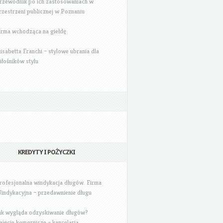
rzewodnik po ich zastosowaniach w
rzestrzeni publicznej w Poznaniu
irma wchodząca na giełdę
lisabetta Franchi – stylowe ubrania dla
iłośników stylu
KREDYTY I POŻYCZKI
rofesjonalna windykacja długów. Firma
indykacyjna – przedawnienie długu
ak wygląda odzyskiwanie długów?
ajęcie komornicze – kancelaria