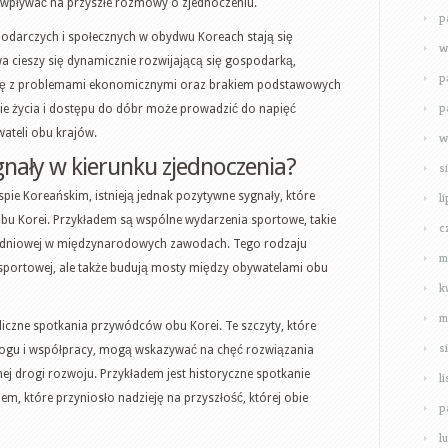
 wpływać na przyszłe rozmowy o zjednoczeniu.
p
darczych i społecznych w obydwu Koreach stają się
w
 cieszy się dynamicznie rozwijającą się gospodarką,
p
ię z problemami ekonomicznymi oraz brakiem podstawowych
p
e życia i dostępu do dóbr może prowadzić do napięć
wateli obu krajów.
w
gnały w kierunku zjednoczenia?
s
spie Koreańskim, istnieją jednak pozytywne sygnały, które
l
bu Korei. Przykładem są wspólne wydarzenia sportowe, takie
c
 Południowej w międzynarodowych zawodach. Tego rodzaju
m
cji sportowej, ale także budują mosty między obywatelami obu
k
m
 liczne spotkania przywódców obu Korei. Te szczyty, które
s
logu i współpracy, mogą wskazywać na chęć rozwiązania
ej drogi rozwoju. Przykładem jest historyczne spotkanie
l
, które przyniosło nadzieję na przyszłość, której obie
p
l