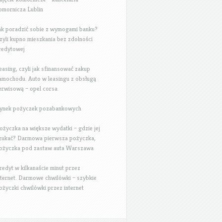
omornicza Lublin
ak poradzić sobie z wymogami banku?
zyli kupno mieszkania bez zdolności
redytowej
easing, czyli jak sfinansować zakup
amochodu. Auto w leasingu z obsługą
erwisową – opel corsa
ynek pożyczek pozabankowych
ożyczka na większe wydatki – gdzie jej
zukać? Darmowa pierwsza pożyczka,
ożyczka pod zastaw auta Warszawa
redyt w kilkanaście minut przez
nternet. Darmowe chwilówki – szybkie
ożyczki chwilówki przez internet