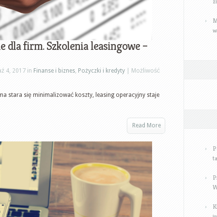
z
M
w
 dla firm. Szkolenia leasingowe –
ź 4, 2017 in
Finanse i biznes
,
Pożyczki i kredyty
|
Możliwość
rma stara się minimalizować koszty, leasing operacyjny staje
Read More
P
t
P
W
K
i