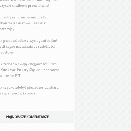
ożyczki chwilówki przez internet
posoby na finansowanie dla firm.
zkolenia leasingowe – Leasing
peracyjny
ak poradzić sobie z wymogami banku?
zyli kupno mieszkania bez zdolności
redytowej
ak zadbać o swoją księgowość? Biuro
achunkowe Piekary Śląskie – poprawne
ozliczenie PIT
ak szybko zdobyć pieniądze? Lombard
 skup rowerów i srebra
NAJNOWSZE KOMENTARZE