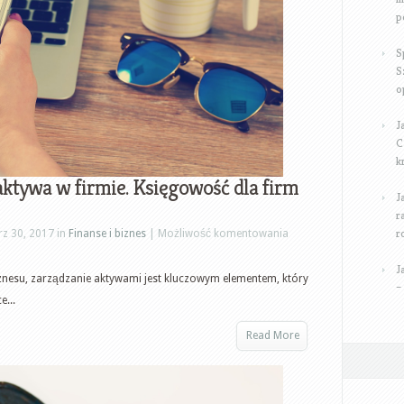
p
S
S
o
J
C
k
aktywa w firmie. Księgowość dla firm
J
r
r
Księgowość
z 30, 2017 in
Finanse i biznes
|
Możliwość komentowania
w
J
firmie
znesu, zarządzanie aktywami jest kluczowym elementem, który
–
–
...
aktywa
Read More
w
firmie.
Księgowość