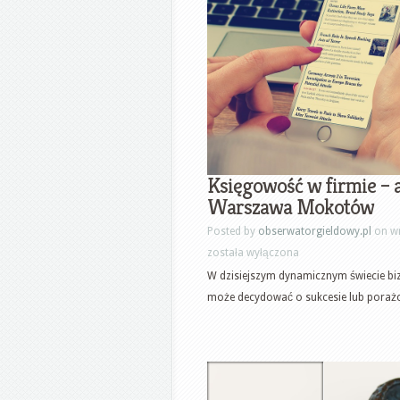
Księgowość w firmie – 
Warszawa Mokotów
Posted by
obserwatorgieldowy.pl
on wr
została wyłączona
W dzisiejszym dynamicznym świecie bi
może decydować o sukcesie lub porażce