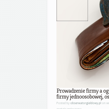
Prowadzenie firmy a og
firmy jednoosobowej, os
Posted by
obserwatorgieldowy.pl
on wr
została wyłączona