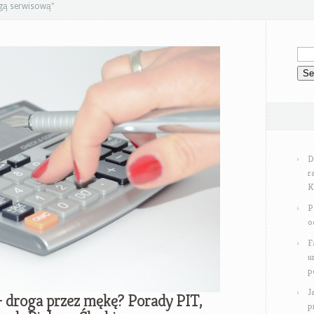
ugą serwisową"
D
r
K
P
o
F
u
p
J
– droga przez mękę? Porady PIT,
p