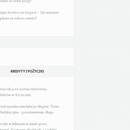
naleźć w sobie pasję?
agia hostess na targach – Jak wynajem
pływa na sukces eventu?
KREDYTY I POŻYCZKI
ożyczki pod zastaw telefonów,
abletów w Szczecinie
rofesjonalna windykacja długów. Firma
indykacyjna – przedawnienie długu
redyt w kilkanaście minut przez
nternet. Darmowe chwilówki – szybkie