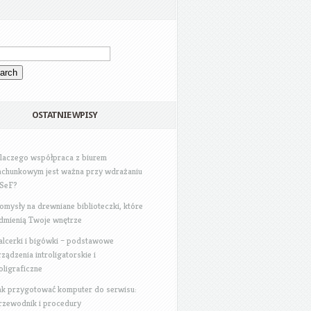
OSTATNIE WPISY
laczego współpraca z biurem
achunkowym jest ważna przy wdrażaniu
SeF?
omysły na drewniane biblioteczki, które
dmienią Twoje wnętrze
alcerki i bigówki – podstawowe
rządzenia introligatorskie i
oligraficzne
ak przygotować komputer do serwisu:
rzewodnik i procedury