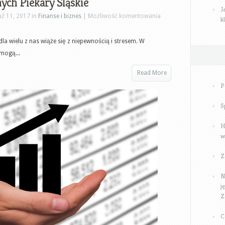
nych Piekary Śląskie
J
Rozliczenie
ź 11, 2017 in
Finanse i biznes
|
Możliwość komentowania
k
podatkowe
–
la wielu z nas wiąże się z niepewnością i stresem. W
droga
 mogą...
przez
Read More
mękę?
P
Porady
PIT,
S
rozliczanie
zeznań
H
w
rocznych
Piekary
Z
Śląskie
N
j
Z
C