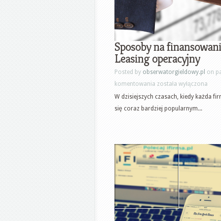
Sposoby na finansowanie
Leasing operacyjny
Posted by
obserwatorgieldowy.pl
on pa
Sposoby
komentowania
została wyłączona
na
W dzisiejszych czasach, kiedy każda fi
finansowanie
się coraz bardziej popularnym...
dla
firm.
Szkolenia
leasingowe
–
Leasing
operacyjny