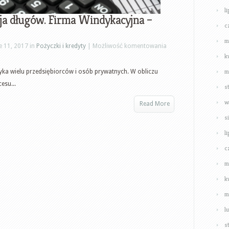
l
ja długów. Firma Windykacyjna –
c
m
Profesjonalna
e 11, 2017 in
Pożyczki i kredyty
|
Możliwość komentowania
k
windykacja
długów.
m
yka wielu przedsiębiorców i osób prywatnych. W obliczu
Firma
esu...
s
Windykacyjna
w
Read More
–
s
przedawnienie
długu
l
c
m
k
m
l
s