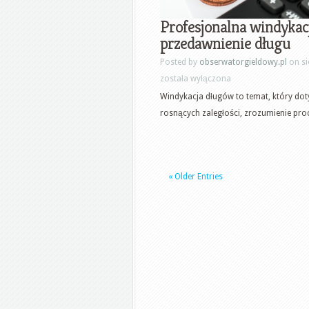
Profesjonalna windykac
przedawnienie długu
Posted by
obserwatorgieldowy.pl
on si
została wyłączona
Windykacja długów to temat, który dot
rosnących zaległości, zrozumienie proc
« Older Entries