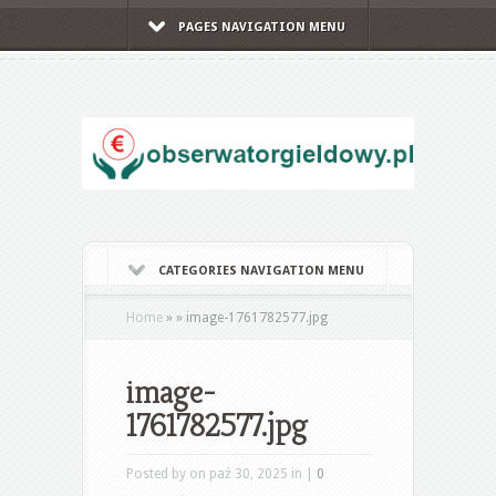
PAGES NAVIGATION MENU
CATEGORIES NAVIGATION MENU
Home
»
»
image-1761782577.jpg
image-
1761782577.jpg
Posted by on paź 30, 2025 in |
0